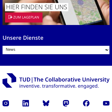
HIER FINDEN SIE UNS
ZUM LAGEPLAN
Unsere Dienste
Instagram
LinkedIn
Bluesky
Mastodon
Facebook
Yout