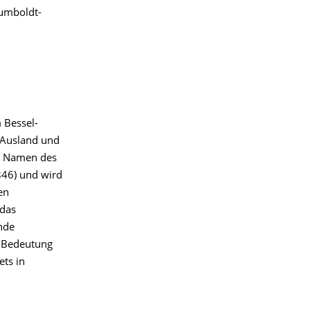
umboldt-
 Bessel-
 Ausland und
en Namen des
846) und wird
en
 das
nde
e Bedeutung
ets in