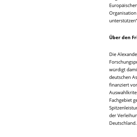
Europäischen
Organisation
unterstützen“
Über den Fr
Die Alexander
Forschungspr
würdigt dami
deutschen As
finanziert v
Auswahlkriter
Fachgebiet g
Spitzenleist
der Verleihu
Deutschland.