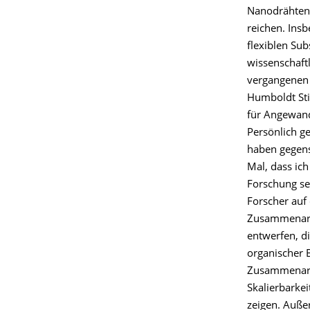
Nanodrähten,
reichen. Ins
flexiblen Sub
wissenschaft
vergangenen 
Humboldt Sti
für Angewandt
Persönlich ge
haben gegense
Mal, dass ich
Forschung se
Forscher auf
Zusammenarb
entwerfen, d
organischer B
Zusammenarbe
Skalierbarke
zeigen. Auße