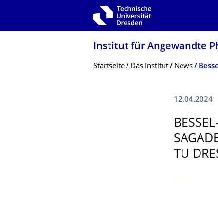
Zur Hauptnavigation springen
Zur Suche springen
Zum Inhalt springen
Institut für Angewandte P
Breadcrumb-Menü
Startseite
Das Institut
News
12.04.2024
BESSEL
SAGADE
TU DRE