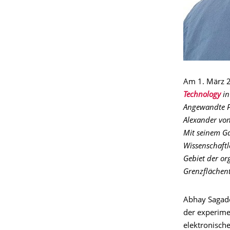
Am 1. März 2
Technology
in
Angewandte Ph
Alexander vo
Mit seinem Ga
Wissenschaft
Gebiet der or
Grenzflächent
Abhay Sagade 
der experime
elektronisch