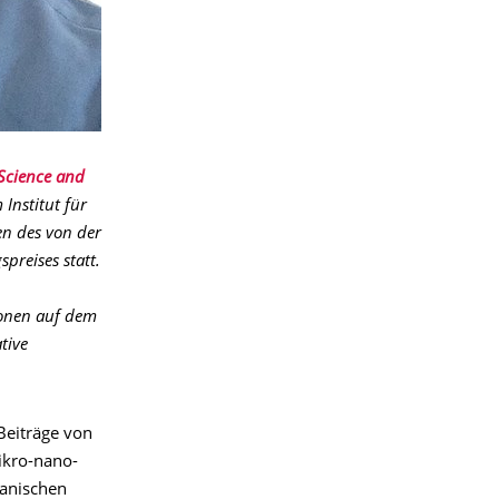
 Science and
Institut für
en des von der
preises statt.
ionen auf dem
tive
 Beiträge von
ikro-nano-
ganischen