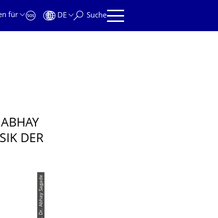
en für
DE
Suche
 ABHAY
SIK DER
© Prof. Dr. Abhay Sagade