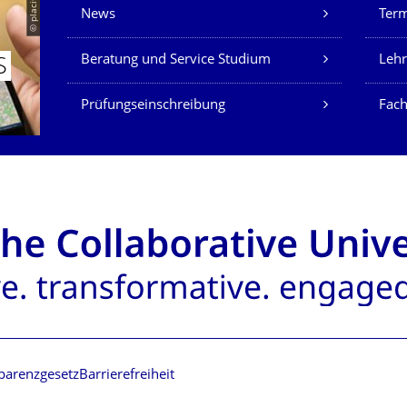
Unsere Dienste
© placit
News
Ter
Beratung und Service Studium
Lehr
S
Prüfungseinschreibung
Fach
parenzgesetz
Barrierefreiheit