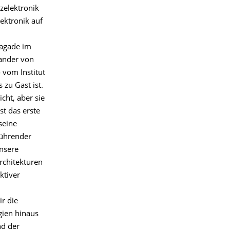
zelektronik
ektronik auf
Sagade im
xander von
 vom Institut
zu Gast ist.
cht, aber sie
st das erste
seine
führender
unsere
chitekturen
ktiver
r die
gien hinaus
nd der