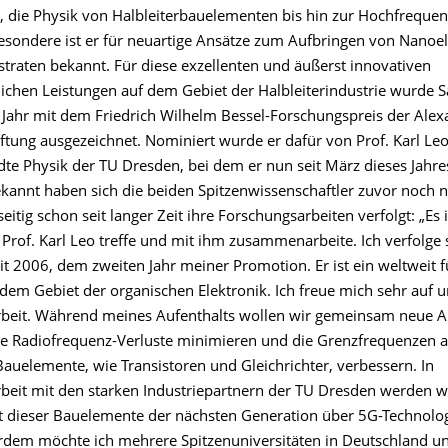
 die Physik von Halbleiterbauelementen bis hin zur Hochfrequen
besondere ist er für neuartige Ansätze zum Aufbringen von Nanoel
straten bekannt. Für diese exzellenten und äußerst innovativen
lichen Leistungen auf dem Gebiet der Halbleiterindustrie wurde 
Jahr mit dem Friedrich Wilhelm Bessel-Forschungspreis der Ale
ftung ausgezeichnet. Nominiert wurde er dafür von Prof. Karl Leo
e Physik der TU Dresden, bei dem er nun seit März dieses Jahres 
kannt haben sich die beiden Spitzenwissenschaftler zuvor noch ni
itig schon seit langer Zeit ihre Forschungsarbeiten verfolgt: „Es i
 Prof. Karl Leo treffe und mit ihm zusammenarbeite. Ich verfolge 
it 2006, dem zweiten Jahr meiner Promotion. Er ist ein weltweit 
 dem Gebiet der organischen Elektronik. Ich freue mich sehr auf 
eit. Während meines Aufenthalts wollen wir gemeinsam neue Ar
ie Radiofrequenz-Verluste minimieren und die Grenzfrequenzen a
auelemente, wie Transistoren und Gleichrichter, verbessern. In
it mit den starken Industriepartnern der TU Dresden werden wi
it dieser Bauelemente der nächsten Generation über 5G-Technolo
rdem möchte ich mehrere Spitzenuniversitäten in Deutschland u