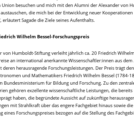
 Union besuchen und mich mit den Alumni der Alexander von H
 austauschen, die mich bei der Entwicklung neuer Kooperationen
, erläutert Sagade die Ziele seines Aufenthalts.
iedrich Wilhelm Bessel-Forschungspreis
 von Humboldt-Stiftung verleiht jährlich ca. 20 Friedrich Wilhelm
eise an international anerkannte Wissenschaftler:innen aus dem
t deren herausragende Forschungsleistungen. Der Preis trägt d
tronomen und Mathematikers Friedrich Wilhelm Bessel (1784-1
om Bundesministerium für Bildung und Forschung. Zu den zentral
ien gehören exzellente wissenschaftliche Leistungen, die bereits
eprägt haben, die begründete Aussicht auf zukünftige herausrage
ungen mit Strahlkraft über das engere Fachgebiet hinaus sowie di
ng eines Forschungspreises bezogen auf die Stellung des Fachgebi