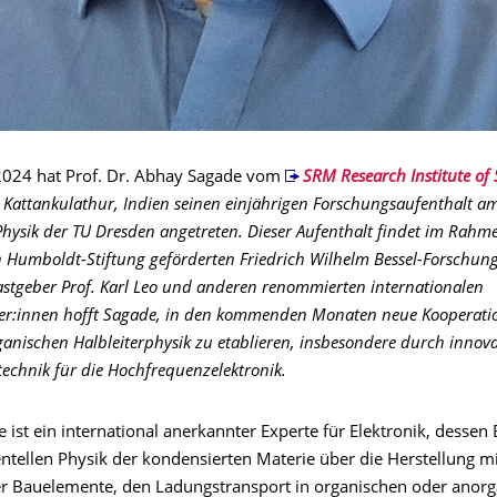
024 hat Prof. Dr. Abhay Sagade vom
SRM Research Institute of
 Kattankulathur, Indien seinen einjährigen Forschungsaufenthalt am 
ysik der TU Dresden angetreten. Dieser Aufenthalt findet im Rahm
n Humboldt-Stiftung geförderten
Friedrich Wilhelm Bessel-Forschungs
stgeber Prof. Karl Leo und anderen renommierten internationalen
ler:innen hofft Sagade, in den kommenden Monaten neue Kooperat
ganischen Halbleiterphysik zu etablieren, insbesondere durch innova
echnik für die Hochfrequenzelektronik.
ist ein international anerkannter Experte für Elektronik, dessen
ntellen Physik der kondensierten Materie über die Herstellung m
er Bauelemente, den Ladungstransport in organischen oder anor