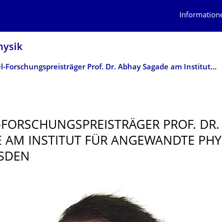
Information
hysik
Bessel-Forschungspreisträger Prof. Dr. Abhay Sagade am Institut für Angewandte Physik der TU Dresden
-FORSCHUNGS­PREISTRÄGER PROF. DR.
 AM INSTITUT FÜR ANGEWANDTE PHY
SDEN