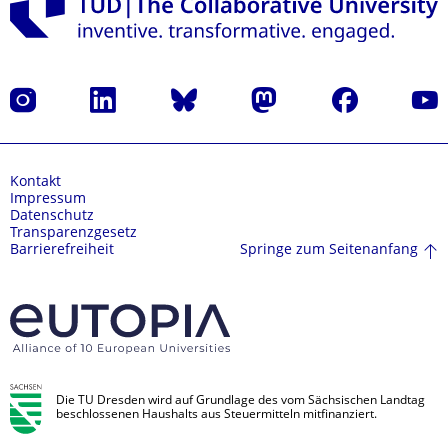
Instagram
LinkedIn
Bluesky
Mastodon
Facebook
Yout
Kontakt
Impressum
Datenschutz
Transparenzgesetz
Springe zum Seitenanfang
Barrierefreiheit
Die TU Dresden wird auf Grundlage des vom Sächsischen Landtag
beschlossenen Haushalts aus Steuermitteln mitfinanziert.