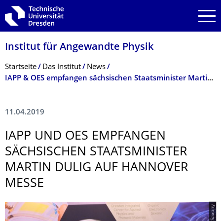
Zur Hauptnavigation springen
Zur Suche springen
Zum Inhalt springen
Institut für Angewandte Physik
Breadcrumb-Menü
Startseite
Das Institut
News
IAPP & OES empfan­gen sächsischen Staats­mini­ster Martin Dulig auf Hannover Messe
11.04.2019
IAPP UND OES EMPFAN­GEN
SÄCHSISCHEN STAATS­MINI­STER
MARTIN DULIG AUF HANNOVER
MESSE