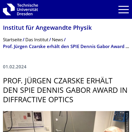
Zur Hauptnavigation springen
Zur Suche springen
Zum Inhalt springen
Institut für Angewandte Physik
Breadcrumb-Menü
Startseite
Das Institut
News
Prof. Jürgen Czarske erhält den SPIE Dennis Gabor Award in Diffractive Optics
01.02.2024
PROF. JÜRGEN CZARSKE ERHÄLT
DEN SPIE DENNIS GABOR AWARD IN
DIFFRACTIVE OPTICS