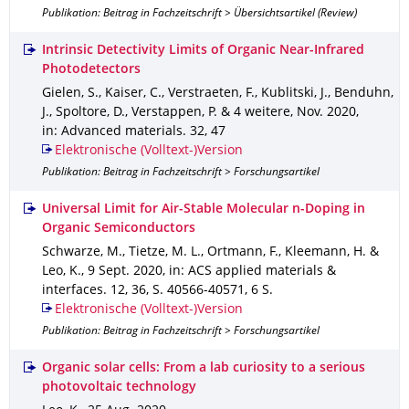
Publikation: Beitrag in Fachzeitschrift > Übersichtsartikel (Review)
Intrinsic Detectivity Limits of Organic Near-Infrared
Photodetectors
Gielen, S., Kaiser, C., Verstraeten, F., Kublitski, J., Benduhn,
J., Spoltore, D., Verstappen, P. & 4 weitere
,
Nov. 2020
,
in: Advanced materials
.
32
,
47
Elektronische (Volltext-)Version
Publikation: Beitrag in Fachzeitschrift > Forschungsartikel
Universal Limit for Air-Stable Molecular n-Doping in
Organic Semiconductors
Schwarze, M., Tietze, M. L., Ortmann, F., Kleemann, H. &
Leo, K.
,
9 Sept. 2020
,
in: ACS applied materials &
interfaces
.
12
,
36
,
S. 40566-40571
,
6 S.
Elektronische (Volltext-)Version
Publikation: Beitrag in Fachzeitschrift > Forschungsartikel
Organic solar cells: From a lab curiosity to a serious
photovoltaic technology