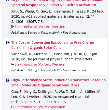
Organic Thin-Film Red-Light Photodiodes with Tunable
Spectral Response Via Selective Exciton Activation
Xing, S., Wang, X., Guo, E., Kleemann, H. & Leo, K.
,
24 Feb.
2020
,
in: ACS applied materials & interfaces
.
12
,
11
,
S. 13061-13067
,
7 S.
Elektronische (Volltext-)Version
Publikation: Beitrag in Fachzeitschrift > Forschungsartikel
The Cost of Converting Excitons into Free Charge
Carriers in Organic Solar Cells
Vandewal, K., Mertens, S., Benduhn, J. & Liu, Q.
,
2 Jan.
2020
,
in: The journal of physical chemistry letters
Elektronische (Volltext-)Version
Publikation: Beitrag in Fachzeitschrift > Forschungsartikel
High-Performance Static Induction Transistors Based on
Small-Molecule Organic Semiconductors
Guo, E., Xing, S., Dollinger, F., Wu, Z., Tahn, A., Löffler, M.,
Leo, K. & 1 weitere
,
2020
,
in: Advanced materials
technologies
.
5
,
9
,
S. 2000361
,
1 S.
Elektronische (Volltext-)Version