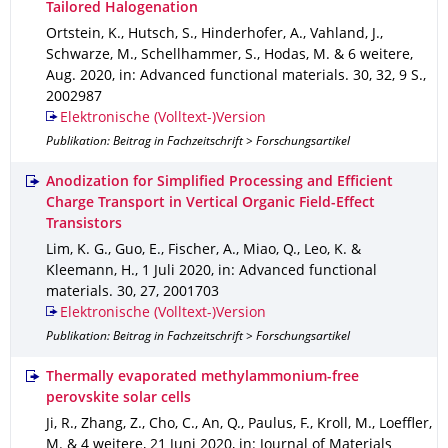
Tailored Halogenation
Ortstein, K., Hutsch, S., Hinderhofer, A., Vahland, J.,
Schwarze, M., Schellhammer, S., Hodas, M. & 6 weitere
,
Aug. 2020
,
in: Advanced functional materials
.
30
,
32
,
9 S.
,
2002987
Elektronische (Volltext-)Version
Publikation: Beitrag in Fachzeitschrift > Forschungsartikel
Anodization for Simplified Processing and Efficient
Charge Transport in Vertical Organic Field-Effect
Transistors
Lim, K. G., Guo, E., Fischer, A., Miao, Q., Leo, K. &
Kleemann, H.
,
1 Juli 2020
,
in: Advanced functional
materials
.
30
,
27
,
2001703
Elektronische (Volltext-)Version
Publikation: Beitrag in Fachzeitschrift > Forschungsartikel
Thermally evaporated methylammonium-free
perovskite solar cells
Ji, R., Zhang, Z., Cho, C., An, Q., Paulus, F., Kroll, M., Loeffler,
M. & 4 weitere
,
21 Juni 2020
,
in: Journal of Materials