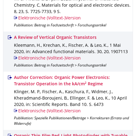
Chemistry. C, Materials for optical and electronic devices
.
8
,
23
,
S. 7725-7733
,
9 S.
Elektronische (Volltext-)Version
Publikation: Beitrag in Fachzeitschrift > Forschungsartikel
A Review of Vertical Organic Transistors
Kleemann, H., Krechan, K., Fischer, A. & Leo, K.
,
1 Mai
2020
,
in: Advanced functional materials
.
30
,
20
,
1907113
Elektronische (Volltext-)Version
Publikation: Beitrag in Fachzeitschrift > Forschungsartikel
Author Correction: Organic Power Electronics:
2
Transistor Operation in the kA/cm
Regime
Klinger, M. P., Fischer, A., Kaschura, F., Widmer, J.,
Kheradmand-Boroujeni, B., Ellinger, F. & Leo, K.
,
10 April
2020
,
in: Scientific Reports
.
Band 10
.
S. 6473
Elektronische (Volltext-)Version
Publikation: Spezielle Publikationen/Beiträge > Korrekturen (Errata und
Widerrufe)