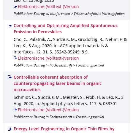
Leo, K.
,
25 Aug. 2020
Elektronische (Volltext-)Version
Publikation: Beitrag zu Konferenzen > Wissenschaftliche Vortragsfolien
Controlling and Optimizing Amplified Spontaneous
Emission in Perovskites
Cho, C., Palatnik, A., Sudzius, M., Grodofzig, R., Nehm, F. &
Leo, K.
,
5 Aug. 2020
,
in: ACS applied materials &
interfaces
.
12
,
31
,
S. 35242-35249
,
8 S.
Elektronische (Volltext-)Version
Publikation: Beitrag in Fachzeitschrift > Forschungsartikel
Controllable coherent absorption of
counterpropagating laser beams in organic
microcavities
Schmidt, C., Sudzius, M., Meister, S., Fröb, H. & Leo, K.
,
3
Aug. 2020
,
in: Applied physics letters
.
117
,
5
,
053301
Elektronische (Volltext-)Version
Publikation: Beitrag in Fachzeitschrift > Forschungsartikel
Energy Level Engineering in Organic Thin Films by