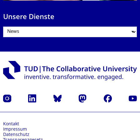
Unsere Dienste
Instagram
LinkedIn
Bluesky
Mastodon
Facebook
Yout
Kontakt
Impressum
Datenschutz