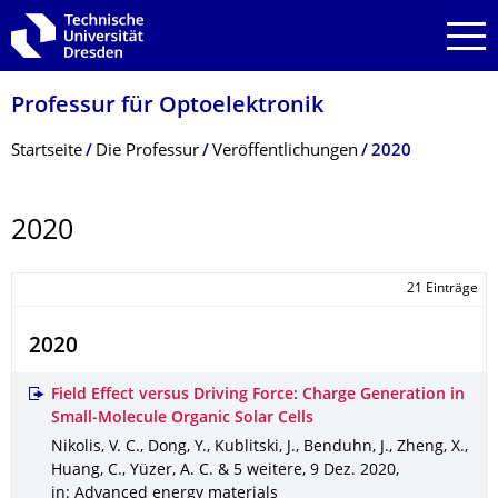
Zur Hauptnavigation springen
Zur Suche springen
Zum Inhalt springen
Professur für Optoelektronik
Breadcrumb-Menü
Startseite
Die Professur
Veröffentlichungen
2020
2020
21 Einträge
2020
Field Effect versus Driving Force: Charge Generation in
Small‐Molecule Organic Solar Cells
Nikolis, V. C., Dong, Y., Kublitski, J., Benduhn, J., Zheng, X.,
Huang, C., Yüzer, A. C. & 5 weitere
,
9 Dez. 2020
,
in: Advanced energy materials