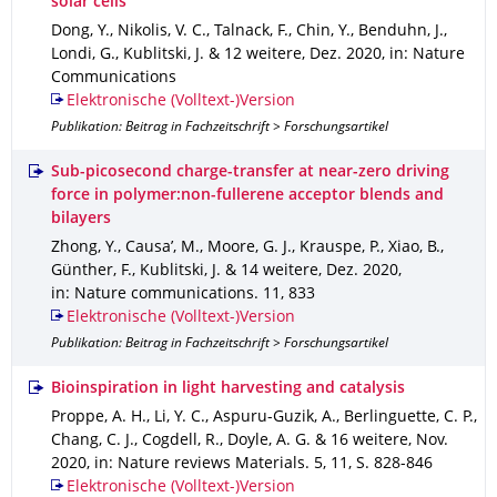
solar cells
Dong, Y., Nikolis, V. C., Talnack, F., Chin, Y., Benduhn, J.,
Londi, G., Kublitski, J. & 12 weitere
,
Dez. 2020
,
in: Nature
Communications
Elektronische (Volltext-)Version
Publikation: Beitrag in Fachzeitschrift > Forschungsartikel
Sub-picosecond charge-transfer at near-zero driving
force in polymer:non-fullerene acceptor blends and
bilayers
Zhong, Y., Causa’, M., Moore, G. J., Krauspe, P., Xiao, B.,
Günther, F., Kublitski, J. & 14 weitere
,
Dez. 2020
,
in: Nature communications
.
11
,
833
Elektronische (Volltext-)Version
Publikation: Beitrag in Fachzeitschrift > Forschungsartikel
Bioinspiration in light harvesting and catalysis
Proppe, A. H., Li, Y. C., Aspuru-Guzik, A., Berlinguette, C. P.,
Chang, C. J., Cogdell, R., Doyle, A. G. & 16 weitere
,
Nov.
2020
,
in: Nature reviews Materials
.
5
,
11
,
S. 828-846
Elektronische (Volltext-)Version