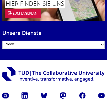
HIER FINDEN SIE UNS
ZUM LAGEPLAN
Unsere Dienste
Instagram
LinkedIn
Bluesky
Mastodon
Facebook
Yout