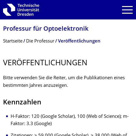
Zur Hauptnavigation springen
Zur Suche springen
Zum Inhalt springen
Professur für Optoelektronik
Breadcrumb-Menü
Startseite
Die Professur
Veröffentlichungen
VERÖFFENTLI­CHUNGEN
Bitte verwenden Sie die Reiter, um die Publikationen eines
bestimmten Jahres anzuzeigen.
Kennzahlen
H-Faktor: 120 (Google Scholar), 100 (Web of Science); m-
Faktor: 3.3 (Google)
Zitationen: > 59,000 (Google Scholar), > 38,000 (Web of