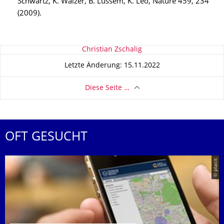
Schwartz, K. Walzer, B. Lüssem, K. Leo, Nature 459, 234
(2009).
Zu dieser Seite
Christian Zschalig
Letzte Änderung: 15.11.2022
Diese Seite …
OFT GESUCHT
© placit