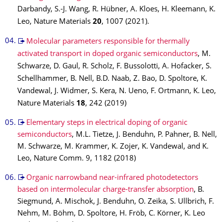
Darbandy, S.-J. Wang, R. Hübner, A. Kloes, H. Kleemann, K.
Leo, Nature Materials
20
, 1007 (2021).
Molecular parameters responsible for thermally
activated transport in doped organic semiconductors
, M.
Schwarze, D. Gaul, R. Scholz, F. Bussolotti, A. Hofacker, S.
Schellhammer, B. Nell, B.D. Naab, Z. Bao, D. Spoltore, K.
Vandewal, J. Widmer, S. Kera, N. Ueno, F. Ortmann, K. Leo,
Nature Materials
18
, 242 (2019)
Elementary steps in electrical doping of organic
semiconductors
, M.L. Tietze, J. Benduhn, P. Pahner, B. Nell,
M. Schwarze, M. Krammer, K. Zojer, K. Vandewal, and K.
Leo, Nature Comm. 9, 1182 (2018)
Organic narrowband near-infrared photodetectors
based on intermolecular charge-transfer absorption
, B.
Siegmund, A. Mischok, J. Benduhn, O. Zeika, S. Ullbrich, F.
Nehm, M. Böhm, D. Spoltore, H. Fröb, C. Körner, K. Leo