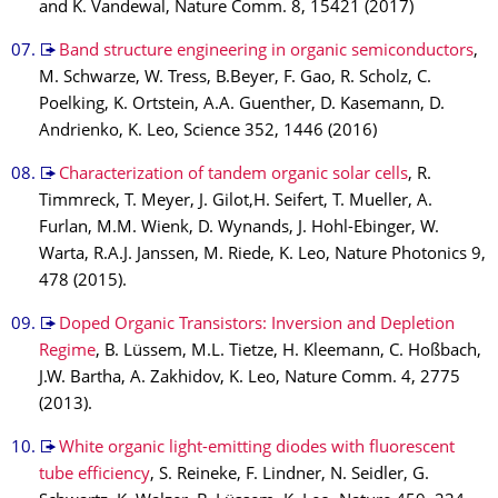
and K. Vandewal, Nature Comm. 8, 15421 (2017)
Band structure engineering in organic semiconductors
,
M. Schwarze, W. Tress, B.Beyer, F. Gao, R. Scholz, C.
Poelking, K. Ortstein, A.A. Guenther, D. Kasemann, D.
Andrienko, K. Leo, Science 352, 1446 (2016)
Characterization of tandem organic solar cells
, R.
Timmreck, T. Meyer, J. Gilot,H. Seifert, T. Mueller, A.
Furlan, M.M. Wienk, D. Wynands, J. Hohl-Ebinger, W.
Warta, R.A.J. Janssen, M. Riede, K. Leo, Nature Photonics 9,
478 (2015).
Doped Organic Transistors: Inversion and Depletion
Regime
, B. Lüssem, M.L. Tietze, H. Kleemann, C. Hoßbach,
J.W. Bartha, A. Zakhidov, K. Leo, Nature Comm. 4, 2775
(2013).
White organic light-emitting diodes with fluorescent
tube efficiency
, S. Reineke, F. Lindner, N. Seidler, G.