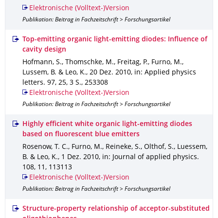
Elektronische (Volltext-)Version
Publikation: Beitrag in Fachzeitschrift > Forschungsartikel
Top-emitting organic light-emitting diodes: Influence of
cavity design
Hofmann, S., Thomschke, M., Freitag, P., Furno, M.,
Lussem, B. & Leo, K.
,
20 Dez. 2010
,
in: Applied physics
letters
.
97
,
25
,
3 S.
,
253308
Elektronische (Volltext-)Version
Publikation: Beitrag in Fachzeitschrift > Forschungsartikel
Highly efficient white organic light-emitting diodes
based on fluorescent blue emitters
Rosenow, T. C., Furno, M., Reineke, S., Olthof, S., Luessem,
B. & Leo, K.
,
1 Dez. 2010
,
in: Journal of applied physics
.
108
,
11
,
113113
Elektronische (Volltext-)Version
Publikation: Beitrag in Fachzeitschrift > Forschungsartikel
Structure-property relationship of acceptor-substituted