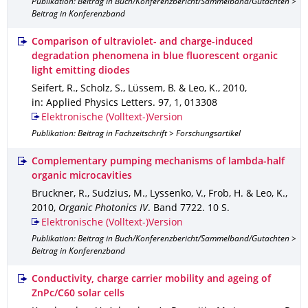
Publikation: Beitrag in Buch/Konferenzbericht/Sammelband/Gutachten >
Beitrag in Konferenzband
Comparison of ultraviolet- and charge-induced
degradation phenomena in blue fluorescent organic
light emitting diodes
Seifert, R., Scholz, S., Lüssem, B. & Leo, K.
,
2010
,
in: Applied Physics Letters
.
97
,
1
,
013308
Elektronische (Volltext-)Version
Publikation: Beitrag in Fachzeitschrift > Forschungsartikel
Complementary pumping mechanisms of lambda-half
organic microcavities
Bruckner, R., Sudzius, M., Lyssenko, V., Frob, H. & Leo, K.
,
2010
,
Organic Photonics IV
.
Band 7722
.
10 S.
Elektronische (Volltext-)Version
Publikation: Beitrag in Buch/Konferenzbericht/Sammelband/Gutachten >
Beitrag in Konferenzband
Conductivity, charge carrier mobility and ageing of
ZnPc/C60 solar cells