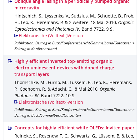
Oblique angle lasing in a periodically pumped organic
microcavity
Hintschich, S., Lyssenko, V., Sudzius, M., Schuette, B., Frob,
H., Leo, K., Heremans, P. & 2 weitere
,
18 Mai 2010
,
Organic
Optoelectronics and Photonics IV
.
Band 7722
.
9 S.
Elektronische (Volltext-)Version
Publikation: Beitrag in Buch/Konferenzbericht/Sammelband/Gutachten >
Beitrag in Konferenzband
Highly efficient inverted top-emitting organic
electroluminescent devices with doped charge
transport layers
Thomschke, M., Furno, M., Lussem, B., Leo, K., Heremans,
P., Coehoorn, R. & Adachi, C.
,
8 Mai 2010
,
Organic
Photonics IV
.
Band 7722
.
10 S.
Elektronische (Volltext-)Version
Publikation: Beitrag in Buch/Konferenzbericht/Sammelband/Gutachten >
Beitrag in Buch/Sammelband/Gutachten
Concepts for highly efficient white OLEDs: Invited paper
Reineke, S., Rosenow, T. C., Schwartz, G., Lüssem, B. & Leo,