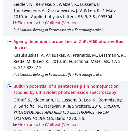
Seidler, N., Reineke, S., Walzer, K., Lüssem, B.,
Tomkeviciene, A., Grazulevicius, J. V. & Leo, K.
,
1 März
2010
,
in: Applied physics letters
.
96
,
9
,
3 S.
,
093304
Elektronische (Volltext-)Version
Publikation: Beitrag in Fachzeitschrift > Forschungsartikel
Ageing-dependent properties of ZnPc/C60 photovoltaic
devices
Kazukauskas, V., Arlauskas, A., Pranaitis, M., Lessmann, R.,
Riede, M. & Leo, K.
,
2010
,
in: Functional Materials
.
17
,
3
,
S. 317-323
,
7 S.
Publikation: Beitrag in Fachzeitschrift > Forschungsartikel
Built-in potential of a pentacene p-i-n homojunction
studied by ultraviolet photoemission spectroscopy
Olthof, S., Kleemann, H., Lussem, B., Leo, K., Bommisetty,
V., Sariciftci, N., Narayan, K. & 5 weitere
,
2010
,
ORGANIC
PHOTOVOLTAICS AND RELATED ELECTRONICS - FROM
EXCITONS TO DEVICES
.
Band 1270
.
6 S.
Elektronische (Volltext-)Version