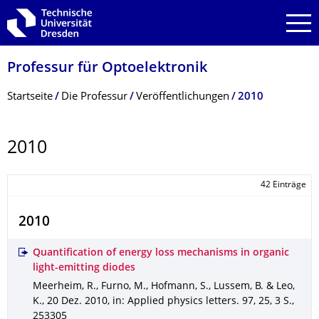
Zur Hauptnavigation springen
Zur Suche springen
Zum Inhalt springen
Professur für Optoelektronik
Breadcrumb-Menü
Startseite
Die Professur
Veröffentlichungen
2010
2010
42 Einträge
2010
Quantification of energy loss mechanisms in organic
light-emitting diodes
Meerheim, R., Furno, M., Hofmann, S., Lussem, B. & Leo,
K.
,
20 Dez. 2010
,
in: Applied physics letters
.
97
,
25
,
3 S.
,
253305