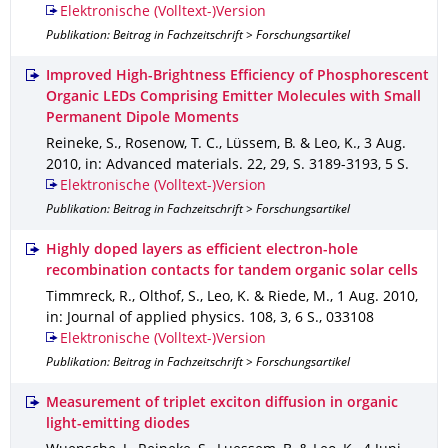
Elektronische (Volltext-)Version
Publikation: Beitrag in Fachzeitschrift > Forschungsartikel
Improved High-Brightness Efficiency of Phosphorescent
Organic LEDs Comprising Emitter Molecules with Small
Permanent Dipole Moments
Reineke, S., Rosenow, T. C., Lüssem, B. & Leo, K.
,
3 Aug.
2010
,
in: Advanced materials
.
22
,
29
,
S. 3189-3193
,
5 S.
Elektronische (Volltext-)Version
Publikation: Beitrag in Fachzeitschrift > Forschungsartikel
Highly doped layers as efficient electron-hole
recombination contacts for tandem organic solar cells
Timmreck, R., Olthof, S., Leo, K. & Riede, M.
,
1 Aug. 2010
,
in: Journal of applied physics
.
108
,
3
,
6 S.
,
033108
Elektronische (Volltext-)Version
Publikation: Beitrag in Fachzeitschrift > Forschungsartikel
Measurement of triplet exciton diffusion in organic
light-emitting diodes