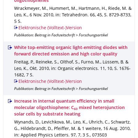
oligothiophenes
Wrackmeyer, M., Hummert, M., Hartmann, H., Riede, M. &
Leo, K.
,
6 Nov. 2010
,
in: Tetrahedron
.
66
,
45
,
S. 8729-8733
,
5 S.
Elektronische (Volltext-)Version
Publikation: Beitrag in Fachzeitschrift > Forschungsartikel
White top-emitting organic light-emitting diodes with
forward directed emission and high color quality
Freitag, P., Reineke, S., Olthof, S., Furno, M., Lüssem, B. &
Leo, K.
,
Okt. 2010
,
in: Organic electronics
.
11
,
10
,
S. 1676-
1682
,
7 S.
Elektronische (Volltext-)Version
Publikation: Beitrag in Fachzeitschrift > Forschungsartikel
Increase in internal quantum efficiency in small
molecular oligothiophene: C
mixed heterojunction
60
solar cells by substrate heating
Wynands, D., Levichkova, M., Leo, K., Uhrich, C., Schwartz,
G., Hildebrandt, D., Pfeiffer, M. & 1 weitere
,
16 Aug. 2010
,
in: Applied Physics Letters
.
97
,
7
,
3 S.
,
073503