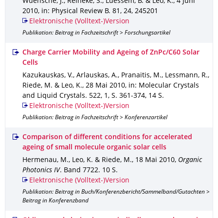
Wuensche, J., Reineke, S., Luessem, B. & Leo, K.
,
4 Juni
2010
,
in: Physical Review B
.
81
,
24
,
245201
Elektronische (Volltext-)Version
Publikation: Beitrag in Fachzeitschrift > Forschungsartikel
Charge Carrier Mobility and Ageing of ZnPc/C60 Solar
Cells
Kazukauskas, V., Arlauskas, A., Pranaitis, M., Lessmann, R.,
Riede, M. & Leo, K.
,
28 Mai 2010
,
in: Molecular Crystals
and Liquid Crystals
.
522
,
1
,
S. 361-374
,
14 S.
Elektronische (Volltext-)Version
Publikation: Beitrag in Fachzeitschrift > Konferenzartikel
Comparison of different conditions for accelerated
ageing of small molecule organic solar cells
Hermenau, M., Leo, K. & Riede, M.
,
18 Mai 2010
,
Organic
Photonics IV
.
Band 7722
.
10 S.
Elektronische (Volltext-)Version
Publikation: Beitrag in Buch/Konferenzbericht/Sammelband/Gutachten >
Beitrag in Konferenzband