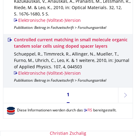
Kazukauskas, V., Arlauskas, A., Pranaitis, M., Lessmann, R.,
Riede, M. & Leo, K.
,
2010
,
in: Optical Materials
.
32
,
12
,
S. 1676-1680
,
5 S.
Elektronische (Volltext-)Version
Publikation: Beitrag in Fachzeitschrift > Forschungsartikel
Controlled current matching in small molecule organic
tandem solar cells using doped spacer layers
Schueppel, R., Timmreck, R., Allinger, N., Mueller, T.,
Furno, M., Uhrich, C., Leo, K. & 1 weitere
,
2010
,
in: Journal
of Applied Physics
.
107
,
4
,
044503
Elektronische (Volltext-)Version
Publikation: Beitrag in Fachzeitschrift > Forschungsartikel
Seite 1, aktuell ausgewählt
1
weite
Diese Informationen werden durch das
FIS
bereitgestellt.
Zu dieser Seite
Christian Zschalig