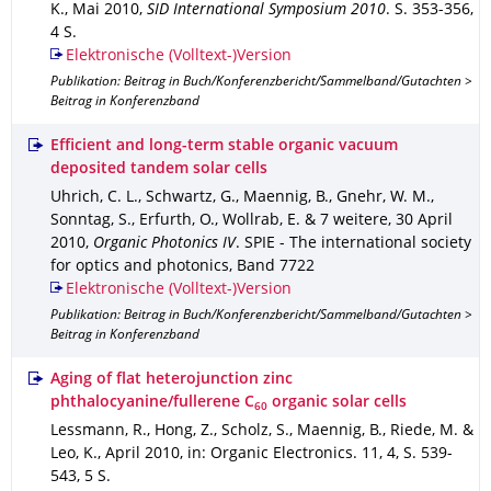
K.
,
Mai 2010
,
SID International Symposium 2010
.
S. 353-356
,
4 S.
Elektronische (Volltext-)Version
Publikation: Beitrag in Buch/Konferenzbericht/Sammelband/Gutachten >
Beitrag in Konferenzband
Efficient and long-term stable organic vacuum
deposited tandem solar cells
Uhrich, C. L., Schwartz, G., Maennig, B., Gnehr, W. M.,
Sonntag, S., Erfurth, O., Wollrab, E. & 7 weitere
,
30 April
2010
,
Organic Photonics IV
.
SPIE - The international society
for optics and photonics
,
Band 7722
Elektronische (Volltext-)Version
Publikation: Beitrag in Buch/Konferenzbericht/Sammelband/Gutachten >
Beitrag in Konferenzband
Aging of flat heterojunction zinc
phthalocyanine/fullerene C
organic solar cells
60
Lessmann, R., Hong, Z., Scholz, S., Maennig, B., Riede, M. &
Leo, K.
,
April 2010
,
in: Organic Electronics
.
11
,
4
,
S. 539-
543
,
5 S.