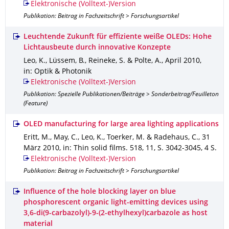
Elektronische (Volltext-)Version
Publikation: Beitrag in Fachzeitschrift > Forschungsartikel
Leuchtende Zukunft für effiziente weiße OLEDs: Hohe
Lichtausbeute durch innovative Konzepte
Leo, K., Lüssem, B., Reineke, S. & Polte, A.
,
April 2010
,
in: Optik & Photonik
Elektronische (Volltext-)Version
Publikation: Spezielle Publikationen/Beiträge > Sonderbeitrag/Feuilleton
(Feature)
OLED manufacturing for large area lighting applications
Eritt, M., May, C., Leo, K., Toerker, M. & Radehaus, C.
,
31
März 2010
,
in: Thin solid films
.
518
,
11
,
S. 3042-3045
,
4 S.
Elektronische (Volltext-)Version
Publikation: Beitrag in Fachzeitschrift > Forschungsartikel
Influence of the hole blocking layer on blue
phosphorescent organic light-emitting devices using
3,6-di(9-carbazolyl)-9-(2-ethylhexyl)carbazole as host
material