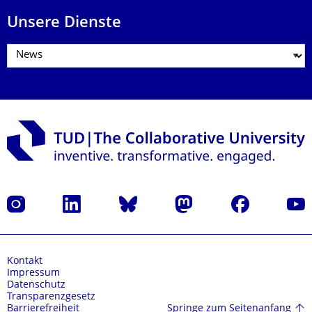
Unsere Dienste
Instagram
LinkedIn
Bluesky
Mastodon
Facebook
Yout
Kontakt
Impressum
Datenschutz
Transparenzgesetz
Springe zum Seitenanfang
Barrierefreiheit