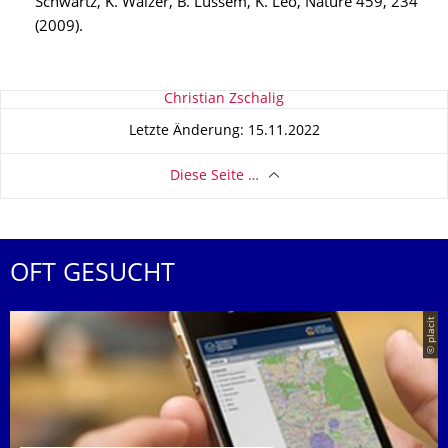
Schwartz, K. Walzer, B. Lüssem, K. Leo, Nature 459, 234
(2009).
Zu dieser Seite
Christian Zschalig
Letzte Änderung: 15.11.2022
Diese Seite …
OFT GESUCHT
© placit