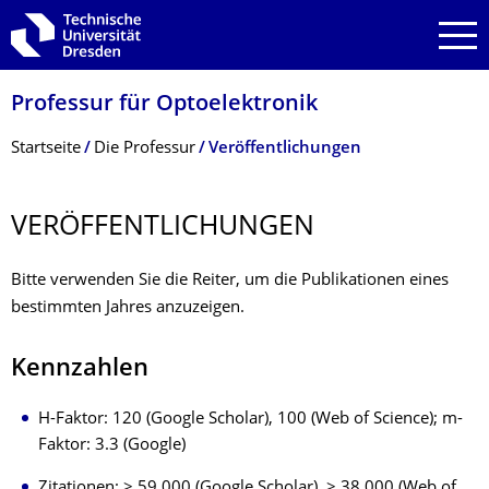
Zur Hauptnavigation springen
Zur Suche springen
Zum Inhalt springen
Professur für Optoelektronik
Breadcrumb-Menü
Startseite
Die Professur
Veröffentlichungen
VERÖFFENTLI­CHUNGEN
Bitte verwenden Sie die Reiter, um die Publikationen eines
bestimmten Jahres anzuzeigen.
Kennzahlen
H-Faktor: 120 (Google Scholar), 100 (Web of Science); m-
Faktor: 3.3 (Google)
Zitationen: > 59,000 (Google Scholar), > 38,000 (Web of