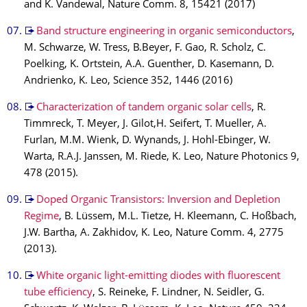
and K. Vandewal, Nature Comm. 8, 15421 (2017)
Band structure engineering in organic semiconductors
,
M. Schwarze, W. Tress, B.Beyer, F. Gao, R. Scholz, C.
Poelking, K. Ortstein, A.A. Guenther, D. Kasemann, D.
Andrienko, K. Leo, Science 352, 1446 (2016)
Characterization of tandem organic solar cells
, R.
Timmreck, T. Meyer, J. Gilot,H. Seifert, T. Mueller, A.
Furlan, M.M. Wienk, D. Wynands, J. Hohl-Ebinger, W.
Warta, R.A.J. Janssen, M. Riede, K. Leo, Nature Photonics 9,
478 (2015).
Doped Organic Transistors: Inversion and Depletion
Regime
, B. Lüssem, M.L. Tietze, H. Kleemann, C. Hoßbach,
J.W. Bartha, A. Zakhidov, K. Leo, Nature Comm. 4, 2775
(2013).
White organic light-emitting diodes with fluorescent
tube efficiency
, S. Reineke, F. Lindner, N. Seidler, G.