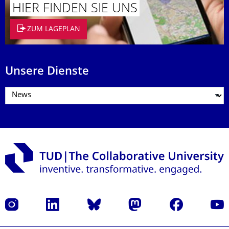
HIER FINDEN SIE UNS
ZUM LAGEPLAN
Unsere Dienste
Instagram
LinkedIn
Bluesky
Mastodon
Facebook
Yout