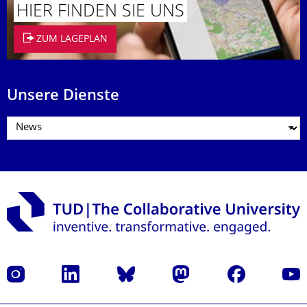
HIER FINDEN SIE UNS
ZUM LAGEPLAN
Unsere Dienste
Instagram
LinkedIn
Bluesky
Mastodon
Facebook
Yout