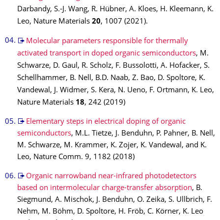
Darbandy, S.-J. Wang, R. Hübner, A. Kloes, H. Kleemann, K.
Leo, Nature Materials
20
, 1007 (2021).
Molecular parameters responsible for thermally
activated transport in doped organic semiconductors
, M.
Schwarze, D. Gaul, R. Scholz, F. Bussolotti, A. Hofacker, S.
Schellhammer, B. Nell, B.D. Naab, Z. Bao, D. Spoltore, K.
Vandewal, J. Widmer, S. Kera, N. Ueno, F. Ortmann, K. Leo,
Nature Materials
18
, 242 (2019)
Elementary steps in electrical doping of organic
semiconductors
, M.L. Tietze, J. Benduhn, P. Pahner, B. Nell,
M. Schwarze, M. Krammer, K. Zojer, K. Vandewal, and K.
Leo, Nature Comm. 9, 1182 (2018)
Organic narrowband near-infrared photodetectors
based on intermolecular charge-transfer absorption
, B.
Siegmund, A. Mischok, J. Benduhn, O. Zeika, S. Ullbrich, F.
Nehm, M. Böhm, D. Spoltore, H. Fröb, C. Körner, K. Leo