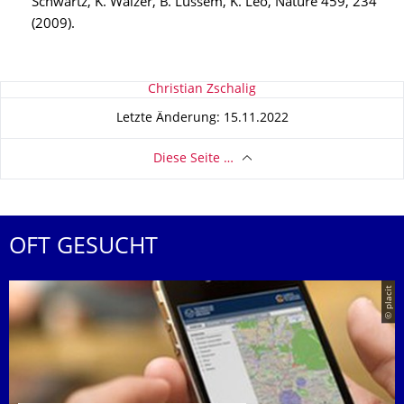
Schwartz, K. Walzer, B. Lüssem, K. Leo, Nature 459, 234
(2009).
Zu dieser Seite
Christian Zschalig
Letzte Änderung: 15.11.2022
Diese Seite …
OFT GESUCHT
© placit