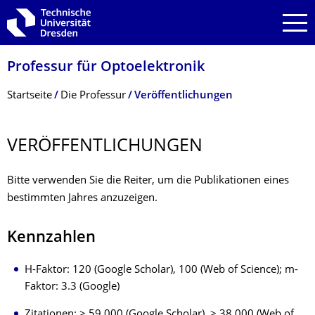
Zur Hauptnavigation springen
Zur Suche springen
Zum Inhalt springen
Professur für Optoelektronik
Breadcrumb-Menü
Startseite
Die Professur
Veröffentlichungen
VERÖFFENTLI­CHUNGEN
Bitte verwenden Sie die Reiter, um die Publikationen eines
bestimmten Jahres anzuzeigen.
Kennzahlen
H-Faktor: 120 (Google Scholar), 100 (Web of Science); m-
Faktor: 3.3 (Google)
Zitationen: > 59,000 (Google Scholar), > 38,000 (Web of