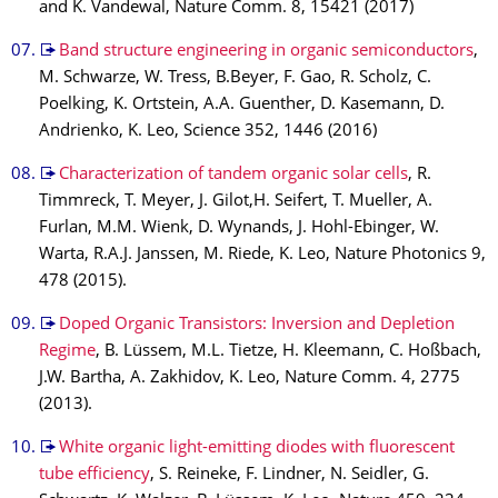
and K. Vandewal, Nature Comm. 8, 15421 (2017)
Band structure engineering in organic semiconductors
,
M. Schwarze, W. Tress, B.Beyer, F. Gao, R. Scholz, C.
Poelking, K. Ortstein, A.A. Guenther, D. Kasemann, D.
Andrienko, K. Leo, Science 352, 1446 (2016)
Characterization of tandem organic solar cells
, R.
Timmreck, T. Meyer, J. Gilot,H. Seifert, T. Mueller, A.
Furlan, M.M. Wienk, D. Wynands, J. Hohl-Ebinger, W.
Warta, R.A.J. Janssen, M. Riede, K. Leo, Nature Photonics 9,
478 (2015).
Doped Organic Transistors: Inversion and Depletion
Regime
, B. Lüssem, M.L. Tietze, H. Kleemann, C. Hoßbach,
J.W. Bartha, A. Zakhidov, K. Leo, Nature Comm. 4, 2775
(2013).
White organic light-emitting diodes with fluorescent
tube efficiency
, S. Reineke, F. Lindner, N. Seidler, G.