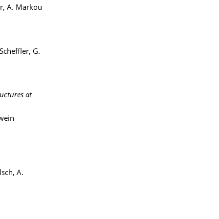
er, A. Markou
Scheffler, G.
uctures at
nwein
lsch, A.