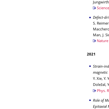
Jungwirth
Science
Defect-dr
S. Reimer
Maccherozz
Man, J. S
Nature
2021
Strain-in
magnetic
Y. Xie, Y.
Doležal, 
Phys. 
Role of Ma
Epitaxial