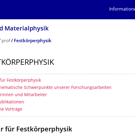
Information
nd Materialphysik
prof
Festkörperphysik
TKÖRPERPHY­SIK
erzeichnis
für Festkörperphysik
thematische Schwerpunkte unserer Forschungsarbeiten
erinnen und Mitarbeiter
ublikationen
ne Vorträge
r für Festkörperphysik