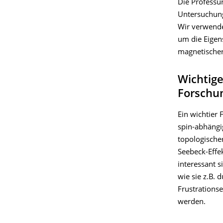
Die Professur
Untersuchung
Wir verwende
um die Eigen
magnetischer
Wichtig
Forschu
Ein wichtier
spin-abhängi
topologische
Seebeck-Effek
interessant s
wie sie z.B.
Frustrations
werden.