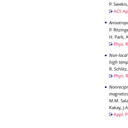
P. Swekis
ACS App
Anisotrop
P. Ritzing
H. Park, 
Phys. 
Non-local
high temp
R. Schlit
Phys. 
Nonrecipr
magnetiza
M.M. Sala
Kakay, J.
Appl. P