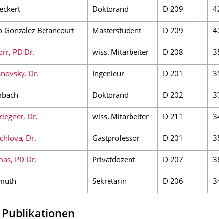
eckert
Doktorand
D 209
4
o Gonzalez Betancourt
Masterstudent
D 209
4
rr, PD Dr.
wiss. Mitarbeiter
D 208
3
novsky, Dr.
Ingenieur
D 201
3
mbach
Doktorand
D 202
3
iegner, Dr.
wiss. Mitarbeiter
D 211
3
chlova, Dr.
Gastprofessor
D 201
3
as, PD Dr.
Privatdozent
D 207
3
smuth
Sekretärin
D 206
3
 Publikationen