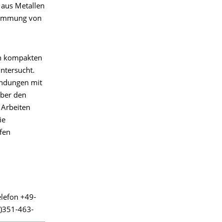
 aus Metallen
stimmung von
on kompakten
untersucht.
indungen mit
über den
 Arbeiten
ie
fen
elefon +49-
0)351-463-