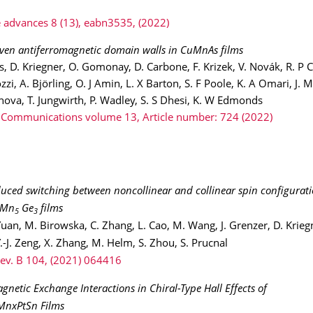
 advances 8 (13), eabn3535, (2022)
iven antiferromagnetic domain walls in CuMnAs films
s, D. Kriegner, O. Gomonay, D. Carbone, F. Krizek, V. Novák, R. P 
i, A. Björling, O. J Amin, L. X Barton, S. F Poole, K. A Omari, J. M
inova, T. Jungwirth, P. Wadley, S. S Dhesi, K. W Edmonds
 Communications volume 13, Article number: 724 (2022)
duced switching between noncollinear and collinear spin configurati
 Mn
Ge
films
5
3
 Yuan, M. Birowska, C. Zhang, L. Cao, M. Wang, J. Grenzer, D. Kriegn
Y.-J. Zeng, X. Zhang, M. Helm, S. Zhou, S. Prucnal
Rev. B 104, (2021) 064416
gnetic Exchange Interactions in Chiral-Type Hall Effects of
 MnxPtSn Films