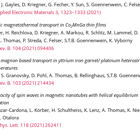
, J. Gayles, D. Kriegner, G. Fecher, Y. Sun, S. Goennenwein, C. Fels
lied Electronic Materials 3, 1323–1333 (2021)
ic magnetothermal transport in Co
MnGa thin films
2
er, H. Reichlova, D. Kriegner, A. Markou, R. Schlitz, M. Lammel, D. 
A. Thomas, P. Streda, C. Felser, S.T.B. Goennenwein, K. Vyborny
Rev. B. 104 (2021) 094406
 magnon based transport in yttrium iron garnet/ platinum heterostr
eratures
z, S. Granovsky, D. Pohl, A. Thomas, B. Rellinghaus, S.T.B. Goenne
Rev. B. 103 (2021) 214434
ocity of spin waves in magnetic nanotubes with helical equilibrium
tion
zar-Cardona, L. Körber, H. Schultheiss, K. Lenz, A. Thomas, K. Nie
A. Otalora
hys. Lett. 118 (2021) 262411