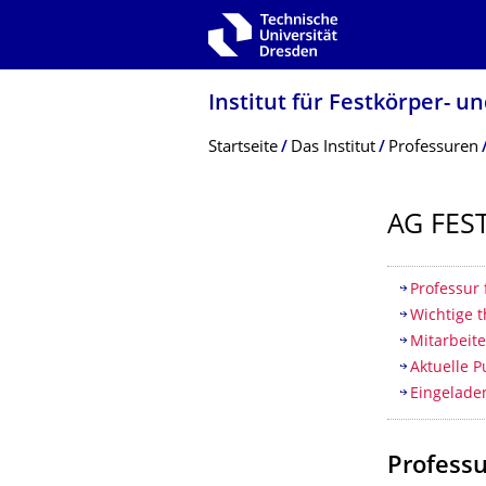
Zur Hauptnavigation springen
Zur Suche springen
Zum Inhalt springen
Institut für Festkörper- u
Breadcrumb-Menü
Startseite
Das Institut
Professuren
AG FES
Inhaltsv
Professur 
Wichtige 
Mitarbeit
Aktuelle P
Eingelade
Professu