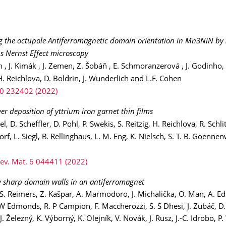
ng the octupole Antiferromagnetic domain orientation in Mn3NiN by
 Nernst Effect microscopy
n , J. Kimák , J. Zemen, Z. Šobáň , E. Schmoranzerová , J. Godinho,
H. Reichlova, D. Boldrin, J. Wunderlich and L.F. Cohen
0 232402 (2022)
er deposition of yttrium iron garnet thin films
 D. Scheffler, D. Pohl, P. Swekis, S. Reitzig, H. Reichlova, R. Schlit
f, L. Siegl, B. Rellinghaus, L. M. Eng, K. Nielsch, S. T. B. Goennen
Rev. Mat. 6 044411 (2022)
y sharp domain walls in an antiferromagnet
, S. Reimers, Z. Kašpar, A. Marmodoro, J. Michalička, O. Man, A. Ed
W Edmonds, R. P Campion, F. Maccherozzi, S. S Dhesi, J. Zubáč, D.
. Železný, K. Výborný, K. Olejník, V. Novák, J. Rusz, J.-C. Idrobo, P.