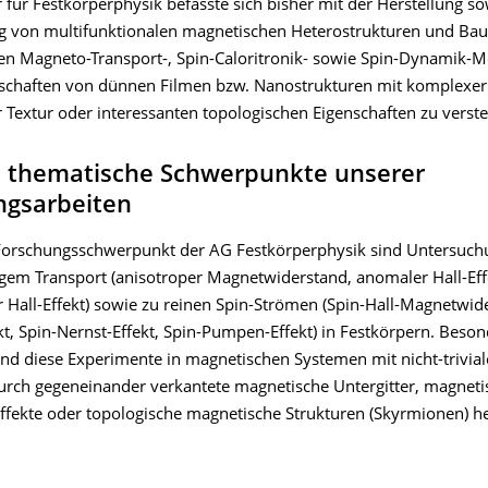
 für Festkörperphysik befasste sich bisher mit der Herstellung so
 von multifunktionalen magnetischen Heterostrukturen und Ba
n Magneto-Transport-, Spin-Caloritronik- sowie Spin-Dynamik-
schaften von dünnen Filmen bzw. Nanostrukturen mit komplexer
 Textur oder interessanten topologischen Eigenschaften zu verst
e thematische Schwerpunkte unserer
ngsarbeiten
 Forschungsschwerpunkt der AG Festkörperphysik sind Untersuc
gem Transport (anisotroper Magnetwiderstand, anomaler Hall-Eff
r Hall-Effekt) sowie zu reinen Spin-Strömen (Spin-Hall-Magnetwide
t, Spin-Nernst-Effekt, Spin-Pumpen-Effekt) in Festkörpern. Beson
ind diese Experimente in magnetischen Systemen mit nicht-trivial
 durch gegeneinander verkantete magnetische Untergitter, magneti
effekte oder topologische magnetische Strukturen (Skyrmionen) h