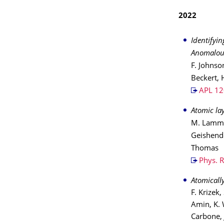
2022
Identifyi
Anomalous
F. Johnso
Beckert, 
APL 12
Atomic lay
M. Lammel,
Geishendor
Thomas
Phys. 
Atomicall
F. Krizek
Amin, K. 
Carbone, J