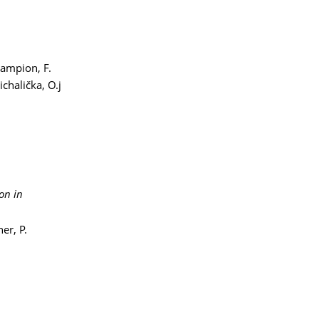
Campion, F.
ichalička, O.j
on in
er, P.