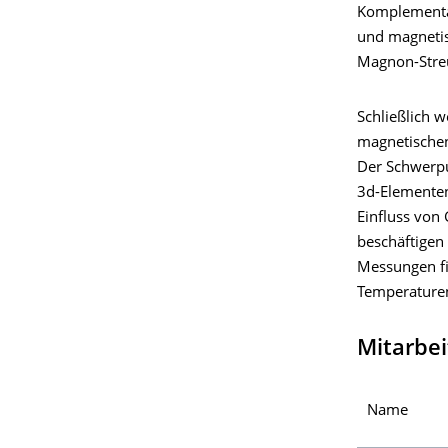
Komplementär
und magnetis
Magnon-Streu
Schließlich 
magnetischen 
Der Schwerpu
3d-Elementen
Einfluss von 
beschäftigen 
Messungen fi
Temperaturen
Mitarbei
Name