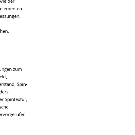
wie der
uelementen.
Messungen,
ehen.
hungen zum
ekt,
rstand, Spin-
ders
er Spintextur,
sche
ervorgerufen