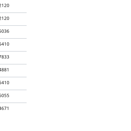
2120
2120
5036
5410
7833
4881
5410
6055
4671