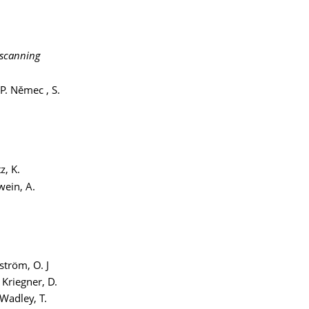
 scanning
 P. Němec , S.
z, K.
wein, A.
ström, O. J
 Kriegner, D.
 Wadley, T.