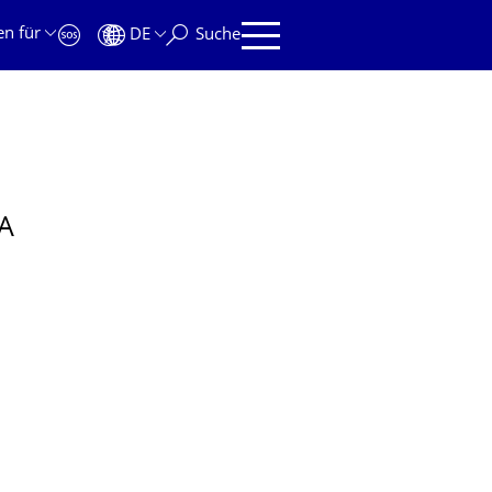
en für
DE
Suche
A