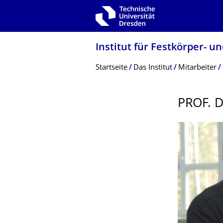
Zur Hauptnavigation springen
Zur Suche springen
Zum Inhalt springen
Institut für Festkörper- u
Breadcrumb-Menü
Startseite
Das Institut
Mitarbeiter
PROF. 