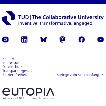
Instagram
LinkedIn
Bluesky
Mastodon
Facebook
Yout
Kontakt
Impressum
Datenschutz
Transparenzgesetz
Springe zum Seitenanfang
Barrierefreiheit