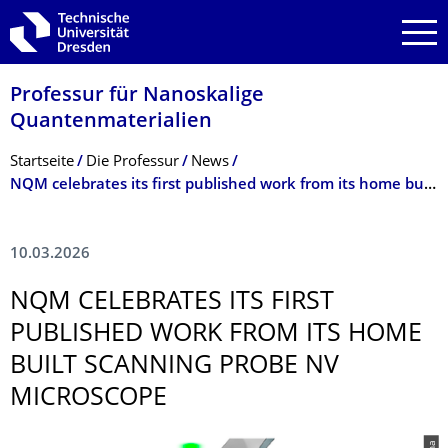
Zur Hauptnavigation springen
Zur Suche springen
Zum Inhalt springen
Professur für Nanoskalige
Quantenmaterialien
Breadcrumb-Menü
Startseite
Die Professur
News
NQM celebrates its first published work from its home built scanning probe NV microscope
10.03.2026
NQM CELEBRATES ITS FIRST
PUBLISHED WORK FROM ITS HOME
BUILT SCANNING PROBE NV
MICROSCOPE