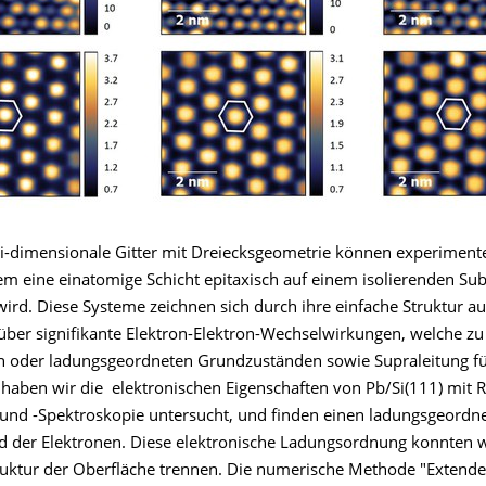
-dimensionale Gitter mit Dreiecksgeometrie können experimentel
em eine einatomige Schicht epitaxisch auf einem isolierenden Sub
wird. Diese Systeme zeichnen sich durch ihre einfache Struktur a
 über signifikante Elektron-Elektron-Wechselwirkungen, welche zu
 oder ladungsgeordneten Grundzuständen sowie Supraleitung fü
 haben wir die elektronischen Eigenschaften von Pb/Si(111) mit R
und -Spektroskopie untersucht, und finden einen ladungsgeordn
 der Elektronen. Diese elektronische Ladungsordnung konnten w
uktur der Oberfläche trennen. Die numerische Methode "Extended