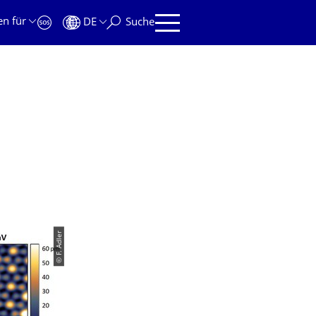
en für
DE
Suche
© F. Adler