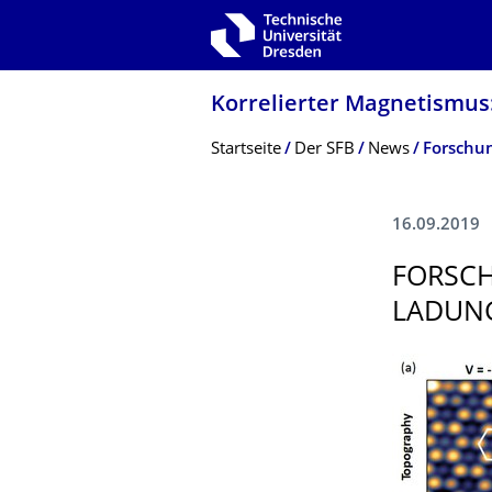
Zur Hauptnavigation springen
Zur Suche springen
Zum Inhalt springen
Korrelierter Magnetismus:
Breadcrumb-Menü
Startseite
Der SFB
News
16.09.2019
FORSCH
LADUN