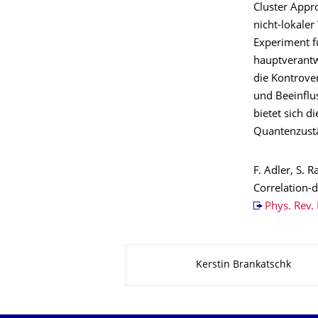
Cluster Appr
nicht-lokale
Experiment f
hauptverantwo
die Kontrover
und Beeinflu
bietet sich d
Quantenzustä
F. Adler, S. R
Correlation-d
Phys. Rev. 
Zu dieser Seite
Kerstin Brankatschk