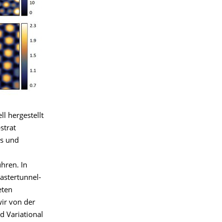
l hergestellt
strat
us und
hren. In
astertunnel-
eten
ir von der
 Variational