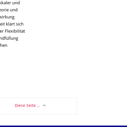
okaler und
eorie und
lwirkung
it klärt sich
 Flexibilität
ndfüllung
chen
Diese Seite …