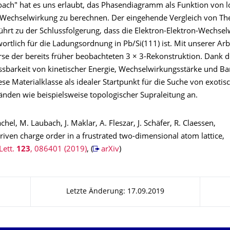
oach" hat es uns erlaubt, das Phasendiagramm als Funktion von l
r Wechselwirkung zu berechnen. Der eingehende Vergleich von Th
ührt zu der Schlussfolgerung, dass die Elektron-Elektron-Wechse
rtlich für die Ladungsordnung in Pb/Si(111) ist. Mit unserer Arbe
se der bereits früher beobachteten 3 × 3-Rekonstruktion. Dank der
ssbarkeit von kinetischer Energie, Wechselwirkungsstärke und Ba
iese Materialklasse als idealer Startpunkt für die Suche von exotis
nden wie beispielsweise topologischer Supraleitung an.
achel, M. Laubach, J. Maklar, A. Fleszar, J. Schäfer, R. Claessen,
riven charge order in a frustrated two-dimensional atom lattice,
Lett.
123
, 086401 (2019)
, (
arXiv
)
Letzte Änderung: 17.09.2019