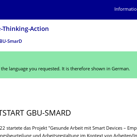
Informatio
Thinking-Action
 GBU-SmarD
n the language you requested. It is therefore shown in German.
TSTART GBU-SMARD
2 startete das Projekt "Gesunde Arbeit mit Smart Devices – Em
ngsbeurtei­lung und Arbeitsgestaltung im Kontext von Arbeiten/In