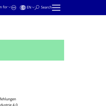
n for
EN
Search
pfehlungen
dustrie 4.0