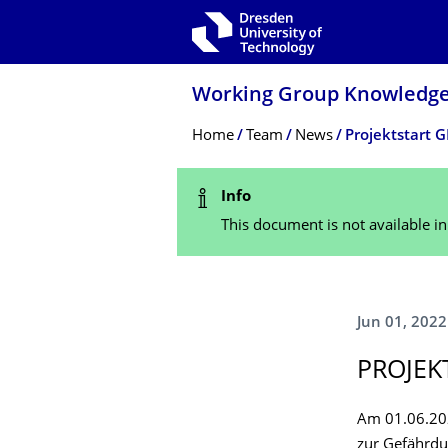
Skip to main navigation
Skip to search
Skip to content
Working Group Knowledge-
Breadcrumb Menu
Home
Team
News
Projektstart
Status Message
Info
This document is not available i
Jun 01, 2022
PROJEK
Am 01.06.202
zur Gefährdu