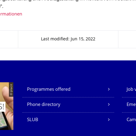
".
ormationen
Last modified: Jun 15, 2022
Our Services
© placit
Programmes offered
Job 
Phone directory
Eme
S!
SLUB
Cam