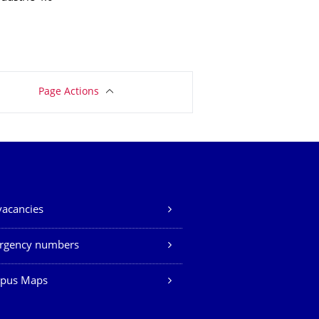
Page Actions
vacancies
rgency numbers
pus Maps