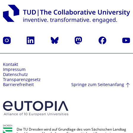
Instagram
LinkedIn
Bluesky
Mastodon
Facebook
Yout
Kontakt
Impressum
Datenschutz
Transparenzgesetz
Springe zum Seitenanfang
Barrierefreiheit
Die TU Dresden wird auf Grundlage des vom Sächsischen Landtag