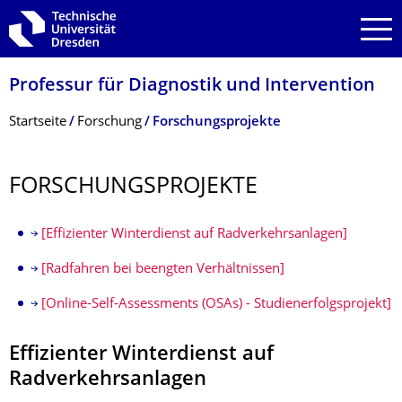
Zur Hauptnavigation springen
Zur Suche springen
Zum Inhalt springen
Professur für Diagnostik und Intervention
Breadcrumb-Menü
Startseite
Forschung
Forschungsprojekte
FORSCHUNGSPRO­JEKTE
[Effizienter Winterdienst auf Radverkehrsanlagen]
[Radfahren bei beengten Verhältnissen]
[Online-Self-Assessments (OSAs) - Studienerfolgsprojekt]
Effizienter Winterdienst auf
Radverkehrsanlagen