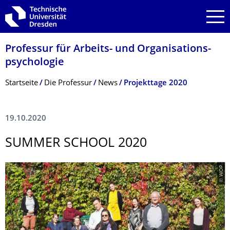
Zur Hauptnavigation springen
Zur Suche springen
Zum Inhalt springen
Professur für Arbeits- und Organisations­
psychologie
Breadcrumb-Menü
Startseite
Die Professur
News
Projekttage 2020
19.10.2020
SUMMER SCHOOL 2020
© WOP