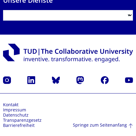
Unsere Dienste
Instagram
LinkedIn
Bluesky
Mastodon
Facebook
Yout
Kontakt
Impressum
Datenschutz
Transparenzgesetz
Springe zum Seitenanfang
Barrierefreiheit