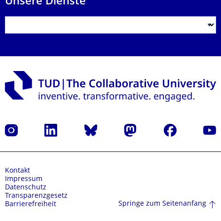
Unsere Dienste
Instagram
LinkedIn
Bluesky
Mastodon
Facebook
Yout
Kontakt
Impressum
Datenschutz
Transparenzgesetz
Springe zum Seitenanfang
Barrierefreiheit