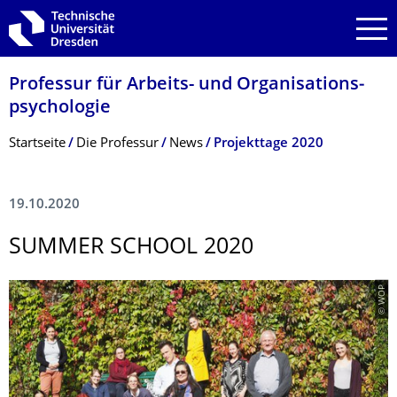
Zur Hauptnavigation springen
Zur Suche springen
Zum Inhalt springen
Professur für Arbeits- und Organisations­
psychologie
Breadcrumb-Menü
Startseite
Die Professur
News
Projekttage 2020
19.10.2020
SUMMER SCHOOL 2020
© WOP