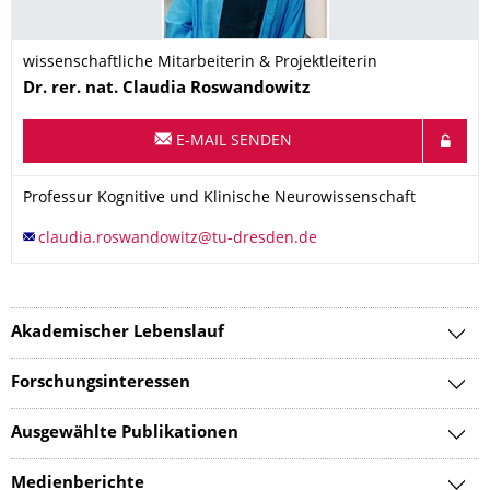
wissenschaftliche Mitarbeiterin & Projektleiterin
Name
Dr. rer. nat.
Claudia
Roswandowitz
E-MAIL SENDEN
Organisationsname
Professur Kognitive und Klinische Neurowissenschaft
Professur Kognitive und Klinische Neurowissenschaft
Akademischer Lebenslauf
Forschungsinteressen
Ausgewählte Publikationen
Medienberichte