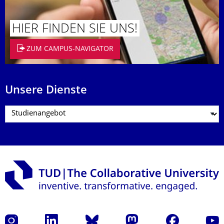
HIER FINDEN SIE UNS!
ZUM CAMPUS-NAVIGATOR
Unsere Dienste
Instagram
LinkedIn
Bluesky
Mastodon
Facebook
Yout