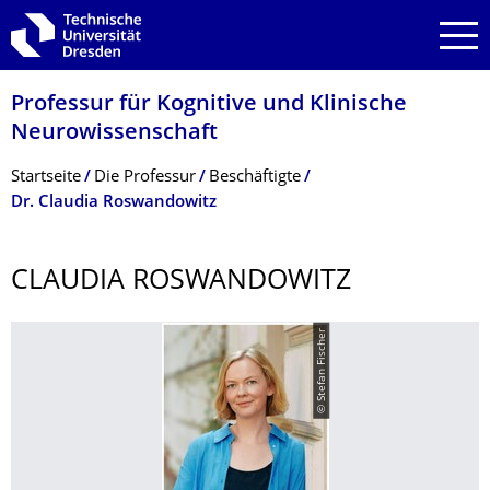
Zur Hauptnavigation springen
Zur Suche springen
Zum Inhalt springen
Professur für Kognitive und Klinische
Neurowissenschaft
Breadcrumb-Menü
Startseite
Die Professur
Beschäftigte
Dr. Claudia Roswandowitz
CLAUDIA ROSWANDOWITZ
© Stefan Fischer