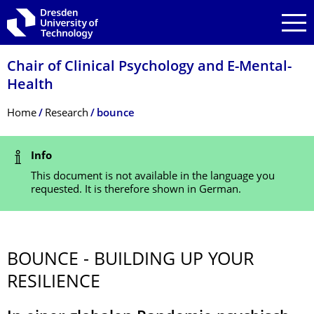
Skip to main navigation
Skip to search
Skip to content
Chair of Clinical Psychology and E-Mental-
Health
Breadcrumb Menu
Home
Research
bounce
Status Message
Info
This document is not available in the language you
requested. It is therefore shown in German.
BOUNCE - BUILDING UP YOUR
RESILIENCE