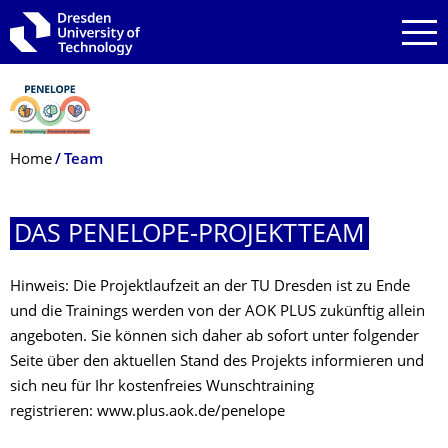
Skip to main navigation
Skip to search
Skip to content
Breadcrumb Menu
Home
Team
DAS PENELOPE-PROJEKTTEAM
Hinweis: Die Projektlaufzeit an der TU Dresden ist zu Ende
und die Trainings werden von der AOK PLUS zukünftig allein
angeboten. Sie können sich daher ab sofort unter folgender
Seite über den aktuellen Stand des Projekts informieren und
sich neu für Ihr kostenfreies Wunschtraining
registrieren: www.plus.aok.de/penelope