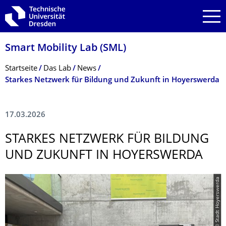
Zur Hauptnavigation springen
Zur Suche springen
Zum Inhalt springen
Smart Mobility Lab (SML)
Breadcrumb-Menü
Startseite
Das Lab
News
Starkes Netzwerk für Bildung und Zukunft in Hoyerswerda
17.03.2026
STARKES NETZWERK FÜR BILDUNG
UND ZUKUNFT IN HOYERSWERDA
© Stadt Hoyerswerda