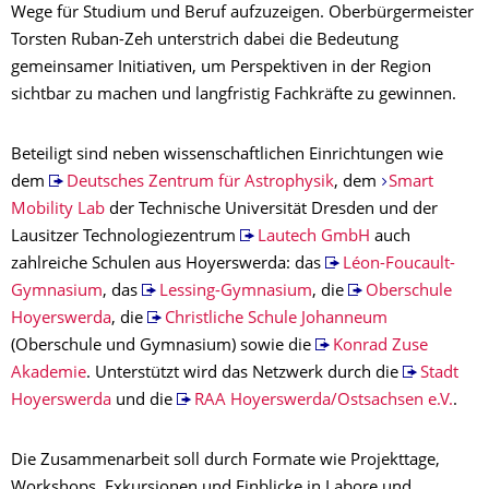
Wege für Studium und Beruf aufzuzeigen. Oberbürgermeister
Torsten Ruban-Zeh unterstrich dabei die Bedeutung
gemeinsamer Initiativen, um Perspektiven in der Region
sichtbar zu machen und langfristig Fachkräfte zu gewinnen.
Beteiligt sind neben wissenschaftlichen Einrichtungen wie
dem
Deutsches Zentrum für Astrophysik
, dem
Smart
Mobility Lab
der Technische Universität Dresden und der
Lausitzer Technologiezentrum
Lautech GmbH
auch
zahlreiche Schulen aus Hoyerswerda: das
Léon-Foucault-
Gymnasium
, das
Lessing-Gymnasium
, die
Oberschule
Hoyerswerda
, die
Christliche Schule Johanneum
(Oberschule und Gymnasium) sowie die
Konrad Zuse
Akademie
. Unterstützt wird das Netzwerk durch die
Stadt
Hoyerswerda
und die
RAA Hoyerswerda/Ostsachsen e.V.
.
Die Zusammenarbeit soll durch Formate wie Projekttage,
Workshops, Exkursionen und Einblicke in Labore und