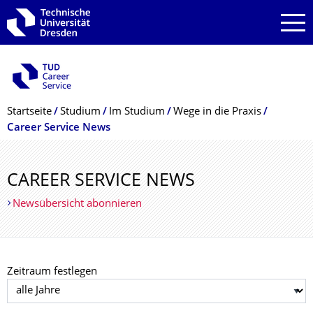
Zur Hauptnavigation springen
Zur Suche springen
Zum Inhalt springen
Breadcrumb-Menü
Startseite
Studium
Im Studium
Wege in die Praxis
Career Service News
CAREER SERVICE NEWS
Newsübersicht abonnieren
Zeitraum festlegen
Jahr auswählen