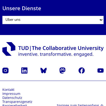
Unsere Dienste
Instagram
LinkedIn
Bluesky
Mastodon
Facebook
Yout
Kontakt
Impressum
Datenschutz
Transparenzgesetz
Springe zum Seitenanfang