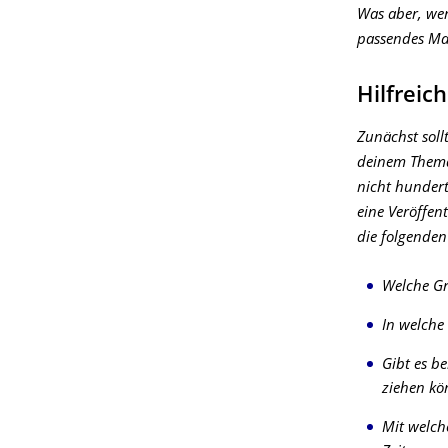
Was aber, wen
passendes Mat
Hilfreic
Zunächst soll
deinem Thema 
nicht hundert
eine Veröffen
die folgende
Welche Gr
In welche
Gibt es b
ziehen kö
Mit welch