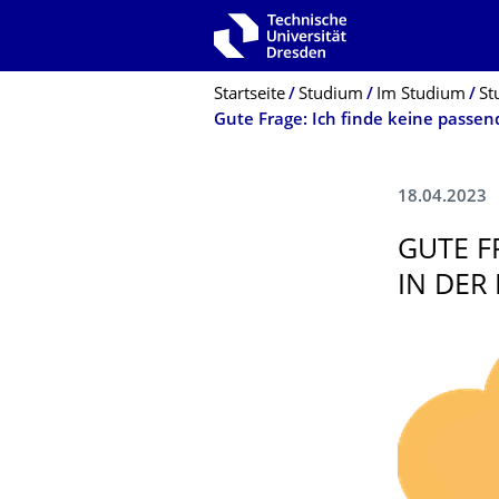
Zur Hauptnavigation springen
Zur Suche springen
Zum Inhalt springen
Breadcrumb-Menü
Startseite
Studium
Im Studium
St
18.04.2023
GUTE F
IN DER