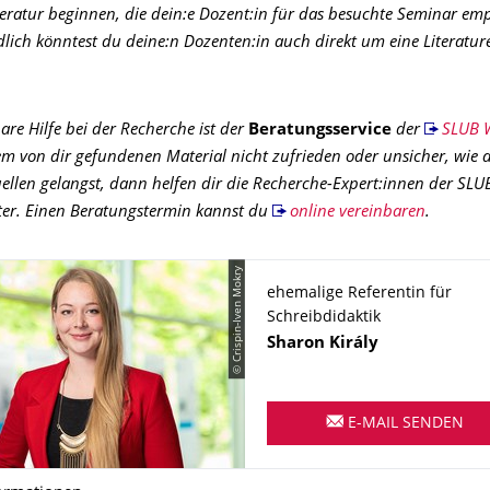
teratur beginnen, die dein:e Dozent:in für das besuchte Seminar em
dlich könntest du deine:n Dozenten:in auch direkt um eine Literat
re Hilfe bei der Recherche ist der
Beratungsservice
der
SLUB 
em von dir gefundenen Material nicht zufrieden oder unsicher, wie 
llen gelangst, dann helfen dir die Recherche-Expert:innen der SLU
ter. Einen Beratungstermin kannst du
online vereinbaren
.
© Crispin-Iven Mokry
ehemalige Referentin für
Schreibdidaktik
Name
Sharon
Király
E-MAIL SENDEN