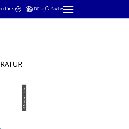
en für
DE
Suche
ERATUR
© Annica Kramer