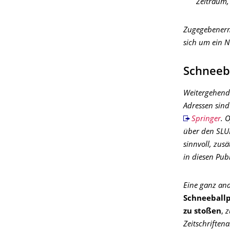
Zeitraum,
Zugegebenerm
sich um ein N
Schneeb
Weitergehend 
Adressen sind
Springer
. 
über den SLUB
sinnvoll, zusä
in diesen Pub
Eine ganz and
Schneeballp
zu stoßen
,
z
Zeitschriften