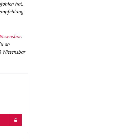
pfohlen hat.
urempfehlung
Wissensbar
.
du an
B Wissensbar