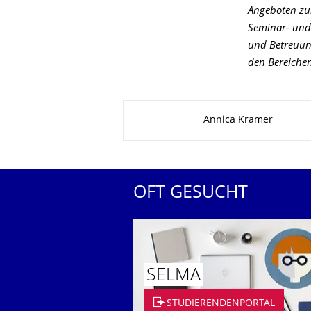
Angeboten zum
Seminar- und
und Betreuung
den Bereiche
Zu dieser Seite
Annica Kramer
OFT GESUCHT
SELMA
STUDIERENDENPORTAL