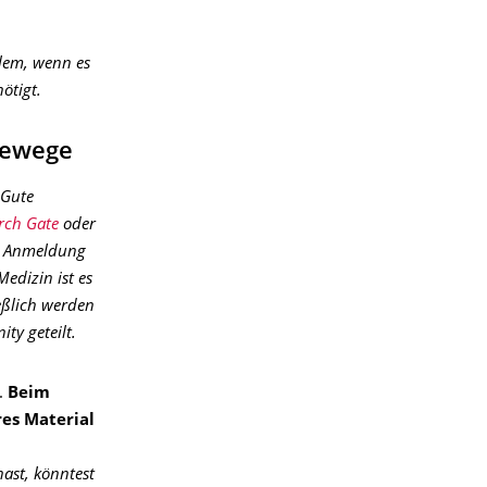
lem, wenn es
ötigt.
hewege
 Gute
rch Gate
oder
ine Anmeldung
edizin ist es
eßlich werden
ty geteilt.
.
Beim
res Material
ast, könntest