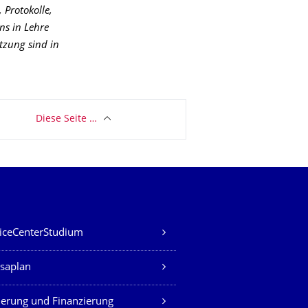
Protokolle,
ns in Lehre
tzung sind in
Diese Seite …
iceCenterStudium
saplan
erung und Finanzierung