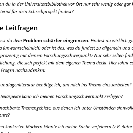
n du in der Universitätsbibliothek vor Ort nur sehr wenig oder gar 
erial für dein Schreibprojekt findest?
he Leitfragen
test du dein
Problem schärfer eingrenzen
. Findest du wirklich g
(unwahrscheinlich) oder ist das, was du findest zu allgemein und d
prozentig mit deinem Forschungsschwerpunkt? Nur sehr selten find
tlichung, die sich perfekt mit dem eigenen Thema deckt. Hier lohnt es
n Fragen nachzudenken:
undlagenliteratur benötige ich, um mich ins Thema einzuarbeiten?
 Teilaspekte kann ich meinen Forschungsschwerpunkt zerlegen?
enachbarte Themengebiete, aus denen ich unter Umständen sinnvolle
nnte?
en konkreten Markern könnte ich meine Suche verfeinern (z.B. Autor