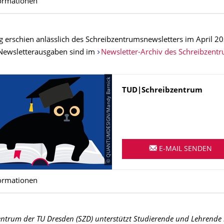
ormationen
g erschien anlässlich des Schreibzentrumsnewsletters im April 20
Newsletterausgaben sind im
Newsletter-Archiv des Schreibzent
© QUANTUMDESIGN/Mandy Barnick
Name
TUD|Schreibzentrum
E-MAIL SENDEN
ormationen
ntrum der TU Dresden (SZD) unterstützt Studierende und Lehrende 