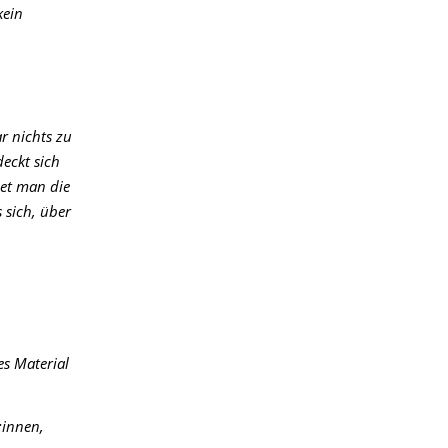
kein
ar nichts zu
eckt sich
et man die
 sich, über
s Material
:innen,