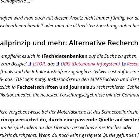
 Schlagworte…)?
aßen wird man auch mit diesem Ansatz nicht immer fündig, vor al
ischenthema handelt oder man die aktuellsten Forschungsdaten ben
allprinzip und mehr: Alternative Recherc
empfiehlt es sich in
(Fach)datenbanken
auf die Suche zu gehen.
 zum Beispiel
JSTOR
, das
DBIS (Datenbank-Infosystem)
,
Resea
Oftmals sind die Inhalte kostenfrei zugänglich, teilweise ist dafür e
- oder TU-Login nötig. Insbesondere in den MINT-Fächern und der M
tzlich in
Fachzeitschriften und Journals
zu recherchieren. Schli
likationsmedien die neuesten Forschungsergebnisse mit der Communi
ere Vorgehensweise bei der Materialsuche ist das Schneeballprinzip
rinzip versuchst du, durch eine passende Quelle auf weite
um Beispiel indem du das Literaturverzeichnis eines Buches oder
artikels durchgehst. Wenn du noch keine geeignete Quelle gefunden h