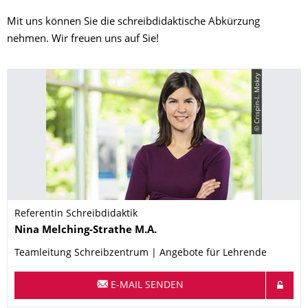
Mit uns können Sie die schreibdidaktische Abkürzung
nehmen. Wir freuen uns auf Sie!
© Crispin-I. Mokry
Referentin Schreibdidaktik
Name
Nina
Melching-Strathe
M.A.
Teamleitung Schreibzentrum | Angebote für Lehrende
E-MAIL SENDEN