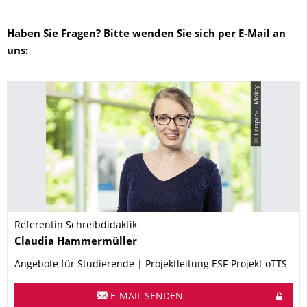
Haben Sie Fragen? Bitte wenden Sie sich per E-Mail an
uns:
© Crispin-I. Mokry
Referentin Schreibdidaktik
Name
Claudia
Hammermüller
Angebote für Studierende | Projektleitung ESF-Projekt oTTS
E-MAIL SENDEN