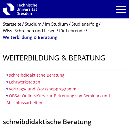
Zur Hauptnavigation springen
Zur Suche springen
Zum Inhalt springen
Breadcrumb-Menü
Startseite
Studium
Im Studium
Studienerfolg
Wiss. Schreiben und Lesen
für Lehrende
Weiterbildung & Beratung
WEITERBILDUNG & BERATUNG
Inhaltsverzeichnis
​schreibdidaktische Beratung
Lehrwerkstätten
Vortrags- und Workshopprogramm
OBSA: Online-Kurs zur Betreuung von Seminar- und
Abschlussarbeiten
​schreibdidaktische Beratung