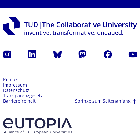
Instagram
LinkedIn
Bluesky
Mastodon
Facebook
Yout
Kontakt
Impressum
Datenschutz
Transparenzgesetz
Springe zum Seitenanfang
Barrierefreiheit