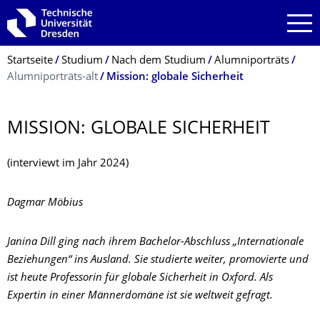
Zur Hauptnavigation springen
Zur Suche springen
Zum Inhalt springen
Breadcrumb-Menü
Startseite
Studium
Nach dem Studium
Alumniporträts
Alumniporträts-alt
Mission: globale Sicherheit
MISSION: GLOBALE SICHERHEIT
(interviewt im Jahr 2024)
Dagmar Möbius
Janina Dill ging nach ihrem Bachelor-Abschluss „Internationale
Beziehungen“ ins Ausland. Sie studierte weiter, promovierte und
ist heute Professorin für globale Sicherheit in Oxford. Als
Expertin in einer Männerdomäne ist sie weltweit gefragt.