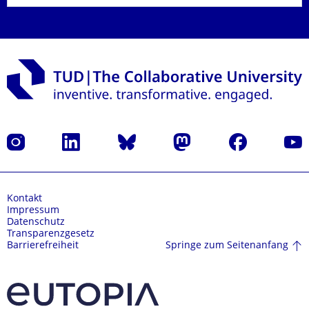
Instagram
LinkedIn
Bluesky
Mastodon
Facebook
Yout
Kontakt
Impressum
Datenschutz
Transparenzgesetz
Springe zum Seitenanfang
Barrierefreiheit