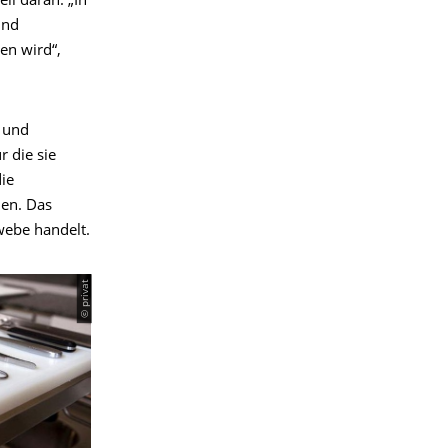
il daran. „In
und
en wird“,
 und
r die sie
ie
den. Das
webe handelt.
© privat