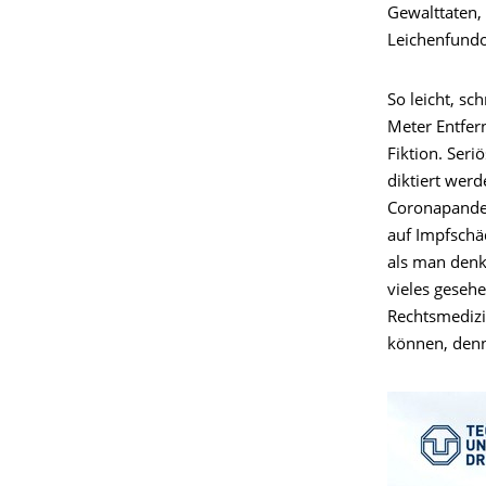
Gewalttaten,
Leichenfund
So leicht, sc
Meter Entfer
Fiktion. Seri
diktiert werd
Coronapandem
auf Impfschäd
als man denk
vieles geseh
Rechtsmedizi
können, denn 