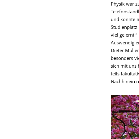
Physik war zu
Telefonstand
und konnte mi
Studienplatz 
viel gelernt.
Auswendigler
Dieter Müller
besonders vie
sich mit uns
teils fakulta
Nachhinein n