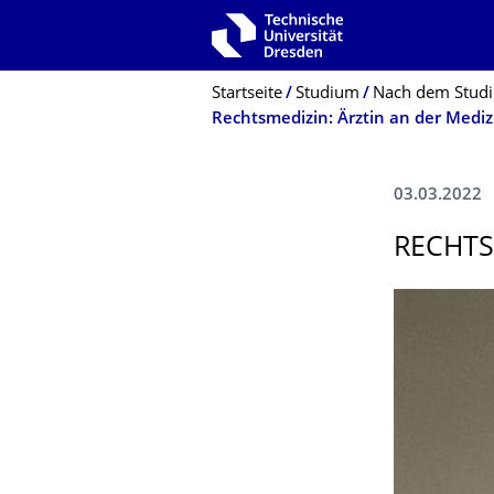
Zur Hauptnavigation springen
Zur Suche springen
Zum Inhalt springen
Breadcrumb-Menü
Startseite
Studium
Nach dem Stud
Rechtsmedizin: Ärztin an der Mediz
03.03.2022
RECHTS