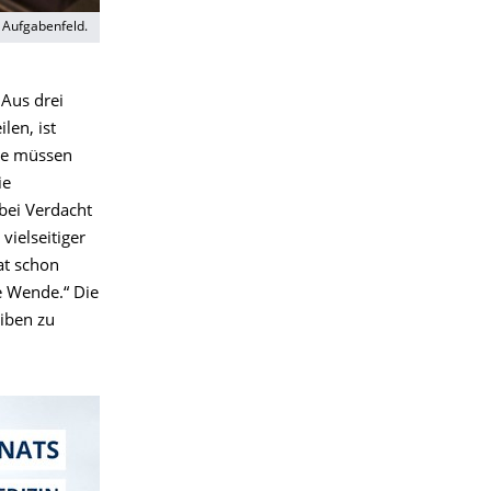
 Aufgabenfeld.
 Aus drei
len, ist
hte müssen
ie
bei Verdacht
vielseitiger
at schon
e Wende.“ Die
eiben zu