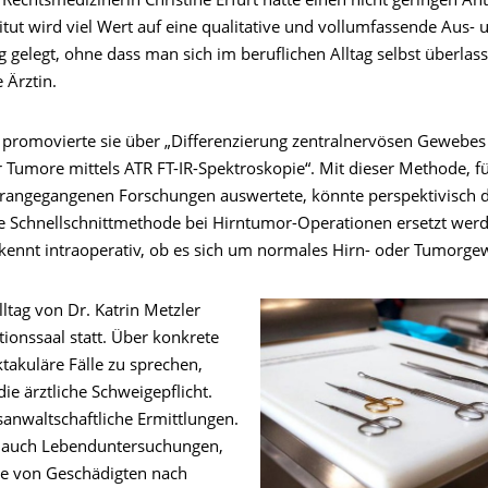
Rechtsmedizinerin Christine Erfurt hatte einen nicht geringen Ante
tut wird viel Wert auf eine qualitative und vollumfassende Aus- 
 gelegt, ohne dass man sich im beruflichen Alltag selbst überlass
 Ärztin.
 promovierte sie über „Differenzierung zentralnervösen Gewebes
r Tumore mittels ATR FT-IR-Spektroskopie“. Mit dieser Methode, fü
rangegangenen Forschungen auswertete, könnte perspektivisch d
e Schnellschnittmethode bei Hirntumor-Operationen ersetzt wer
kennt intraoperativ, ob es sich um normales Hirn- oder Tumorge
ltag von Dr. Katrin Metzler
tionssaal statt. Über konkrete
takuläre Fälle zu sprechen,
die ärztliche Schweigepflicht.
sanwaltschaftliche Ermittlungen.
 auch Lebenduntersuchungen,
se von Geschädigten nach