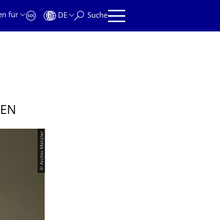
en für
DE
Suche
HEN
© Archiv Metzler