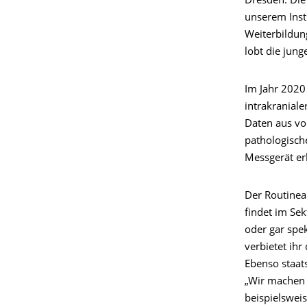
Dresden. Die 
unserem Insti
Weiterbildung
lobt die junge
Im Jahr 2020
intrakraniale
Daten aus vo
pathologisch
Messgerät er
Der Routineal
findet im Sek
oder gar spek
verbietet ihr 
Ebenso staat
„Wir machen
beispielswei