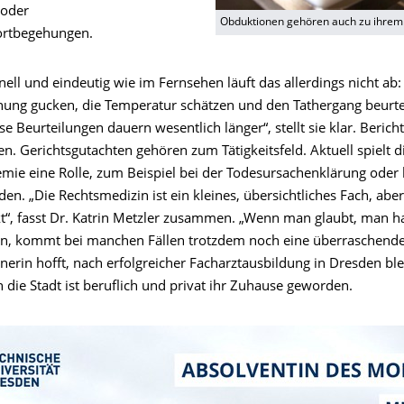
 oder
Obduktionen gehören auch zu ihrem
ortbegehungen.
hnell und eindeutig wie im Fernsehen läuft das allerdings nicht ab:
nung gucken, die Temperatur schätzen und den Tathergang beurtei
öse Beurteilungen dauern wesentlich länger“, stellt sie klar. Beric
en. Gerichtsgutachten gehören zum Tätigkeitsfeld. Aktuell spielt d
ie eine Rolle, zum Beispiel bei der Todesursachenklärung oder 
en. „Die Rechtsmedizin ist ein kleines, übersichtliches Fach, aber 
t“, fasst Dr. Katrin Metzler zusammen. „Wenn man glaubt, man h
en, kommt bei manchen Fällen trotzdem noch eine überraschend
nerin hofft, nach erfolgreicher Facharztausbildung in Dresden bl
die Stadt ist beruflich und privat ihr Zuhause geworden.