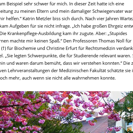
m Beispiel sehr schwer für mich. In dieser Zeit hatte ich eine
leitung zu meinen Eltern und mein damaliger Schwiegervater war
r helfen.“ Katrin Metzler biss sich durch. Nach vier Jahren Warte
kam Aufgeben für sie nicht infrage. „Ich habe großen Ehrgeiz ent
“ Die Krankenpflege-Ausbildung kam ihr zugute. Aber: „Stupides
nen machte mir keinen Spaß.“ Den Professoren Thomas Noll für 
 (†) für Biochemie und Christine Erfurt für Rechtsmedizin verdank
l. „Sie legten Schwerpunkte, die für Studierende relevant waren. 
 hin und waren darum bemüht, dass wir verstehen konnten.“ Die z
tiven Lehrveranstaltungen der Medizinischen Fakultät schätzte sie
och mehr, auch wenn sie nicht alle wahrnehmen konnte.