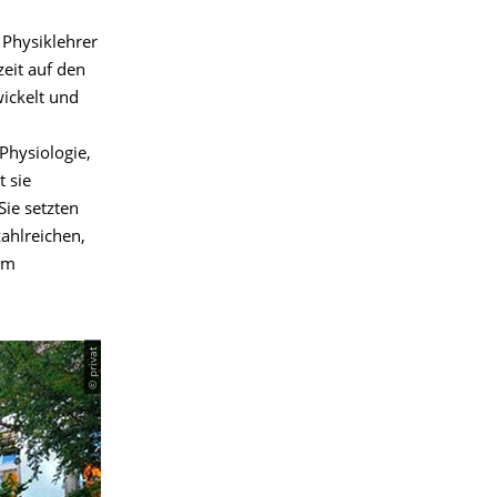
 Physiklehrer
zeit auf den
wickelt und
Physiologie,
t sie
Sie setzten
ahlreichen,
 im
© privat