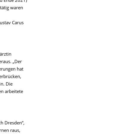
nd Ende 2021)
tätig waren
Gustav Carus
ärztin
eraus. „Der
erungen hat
berbrücken,
in. Die
n arbeitete
ch Dresden“,
ernen raus,