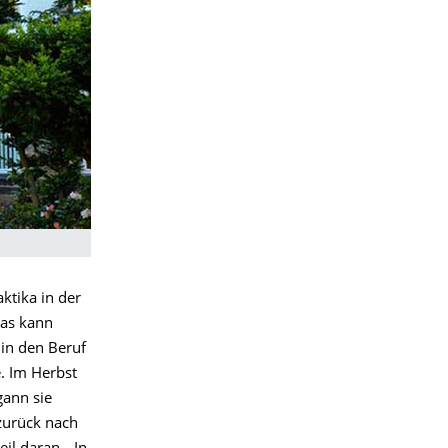
ktika in der
Das kann
k in den Beruf
. Im Herbst
gann sie
zurück nach