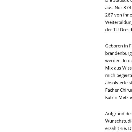
Die Statisti
aus. Nur 374 
267 von ihnen
Weiterbildun
der TU Dresd
Geboren in F
brandenburgi
werden. In de
Mix aus Wiss
mich begeiste
absolvierte s
Fächer Chiru
Katrin Metzle
Aufgrund des
Wunschstudie
erzählt sie. 