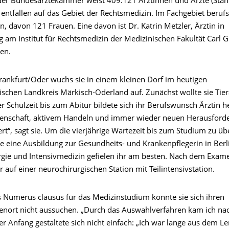
k der Bundesärztekammer weist 409.121 Ärztinnen und Ärzte (Sta
entfallen auf das Gebiet der Rechtsmedizin. Im Fachgebiet berufs
, davon 121 Frauen. Eine davon ist Dr. Katrin Metzler, Ärztin in
g am Institut für Rechtsmedizin der Medizinischen Fakultät Carl 
en.
rankfurt/Oder wuchs sie in einem kleinen Dorf im heutigen
schen Landkreis Märkisch-Oderland auf. Zunächst wollte sie Tier
r Schulzeit bis zum Abitur bildete sich ihr Berufswunsch Ärztin h
enschaft, aktivem Handeln und immer wieder neuen Herausford
rt“, sagt sie. Um die vierjährige Wartezeit bis zum Studium zu ü
ie eine Ausbildung zur Gesundheits- und Krankenpflegerin in Berl
rgie und Intensivmedizin gefielen ihr am besten. Nach dem Exame
r auf einer neurochirurgischen Station mit Teilintensivstation.
 Numerus clausus für das Medizinstudium konnte sie sich ihren
nort nicht aussuchen. „Durch das Auswahlverfahren kam ich na
Der Anfang gestaltete sich nicht einfach: „Ich war lange aus dem L