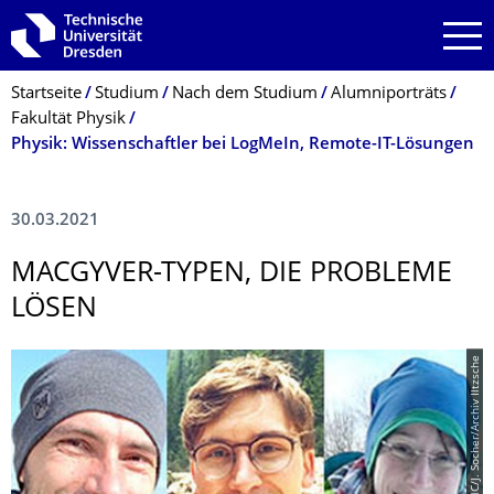
Zur Hauptnavigation springen
Zur Suche springen
Zum Inhalt springen
Breadcrumb-Menü
Startseite
Studium
Nach dem Studium
Alumniporträts
Fakultät Physik
Physik: Wissenschaftler bei LogMeIn, Remote-IT-Lösungen
30.03.2021
MACGYVER-TYPEN, DIE PROBLEME
LÖSEN
© CC-SA-NC/J. Socher/Archiv Iltzsche