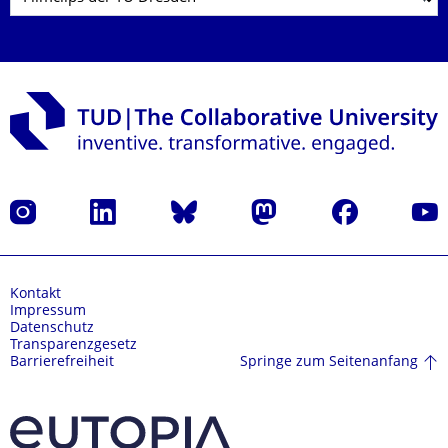
Instagram
LinkedIn
Bluesky
Mastodon
Facebook
Yout
Kontakt
Impressum
Datenschutz
Transparenzgesetz
Springe zum Seitenanfang
Barrierefreiheit