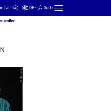
en für
DE
Suche
ntroller
EN
© afk-audio