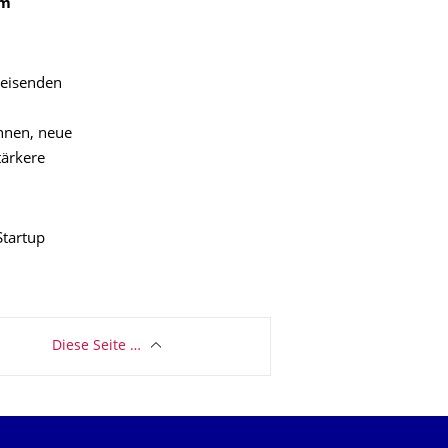
em
weisenden
innen, neue
tärkere
tartup
Diese Seite …