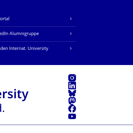
ortal
edIn Alumnigruppe
den Internat. University
Instagram
LinkedIn
Bluesky
Mastodon
Facebook
Youtube