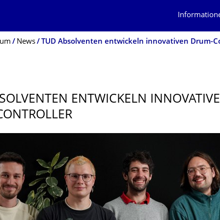
Information
ium
News
TUD Absolventen entwickeln innovativen Drum-Co
SOLVENTEN ENTWICKELN INNOVATIV
CONTROLLER