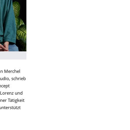
ian Merchel
udio, schrieb
ncept
 Lorenz und
er Tätigkeit
unterstützt