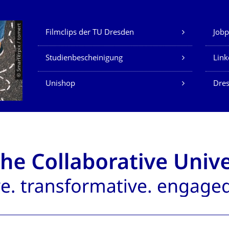
Unsere Dienste
© Smarterpix / tomert
Filmclips der TU Dresden
Jobp
Studienbescheinigung
Link
Unishop
Dres