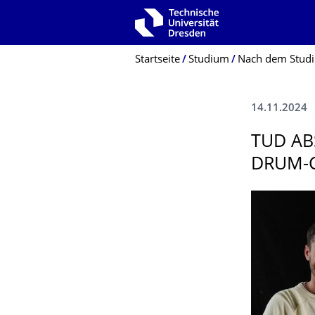
Zur Hauptnavigation springen
Zur Suche springen
Zum Inhalt springen
Breadcrumb-Menü
Startseite
Studium
Nach dem Stud
14.11.2024
TUD AB
DRUM-