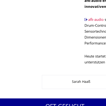
afk-audio e
innovative
afk-audio
s
Drum-Controll
Sensortechno
Dimensionen 
Performances
Heute startet
unterstützen
Zu dieser Seite
Sarah Haaß