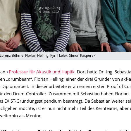
 Lorenz Böhme, Florian Helling, Kyrill Leier, Simon Kasperek
 an
Professur für Akustik und Haptik
. Dort hatte Dr.-Ing. Sebast
den „drumbeam“. Florian Helling, einer der drei Gründer von akf-a
 Diplomarbeit. In dieser arbeitete er an einem ersten Proof of Co
ür den Drum-Controller. Zusammen mit Sebastian haben Florian,
as EXIST-Gründungsstipendium beantragt. Da Sebastian weiter sein
achgehen möchte, ist er nun nicht mehr Teil des Kernteams, aber 
weiterhin als Mentor.