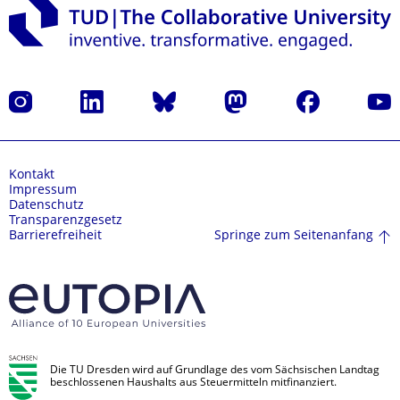
Instagram
LinkedIn
Bluesky
Mastodon
Facebook
Yout
Kontakt
Impressum
Datenschutz
Transparenzgesetz
Springe zum Seitenanfang
Barrierefreiheit
Die TU Dresden wird auf Grundlage des vom Sächsischen Landtag
beschlossenen Haushalts aus Steuermitteln mitfinanziert.