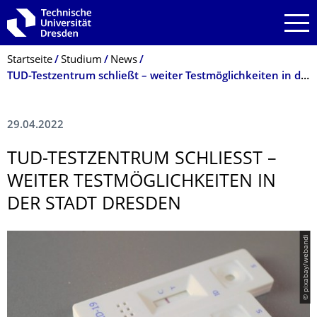
Zur Hauptnavigation springen
Zur Suche springen
Zum Inhalt springen
Breadcrumb-Menü
Startseite
Studium
News
TUD-Testzentrum schließt – weiter Testmöglichkeiten in der Stadt Dresden
29.04.2022
TUD-TESTZENTRUM SCHLIESST – W
EITER TESTMÖGLICHKEI­TEN IN D
ER STADT DRESDEN
© pixabay/webandi