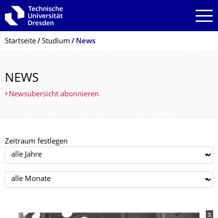
Zur Hauptnavigation springen
Zur Suche springen
Zum Inhalt springen
Breadcrumb-Menü
Startseite
Studium
News
NEWS
Newsübersicht abonnieren
Zeitraum festlegen
Jahr auswählen
Monat auswählen