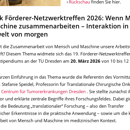
Rückschau
finden Sie hier.
ck Förderer-Netzwerktreffen 2026: Wenn 
chine zusammenarbeiten – Interaktion in
welt von morgen
t die Zusammenarbeit von Mensch und Maschine unsere Arbeitsw
ft? Diesem Thema widmete sich das 19. Förderer-Netzwerktreffe
stipendiums an der TU Dresden am
20. März 2026
von 10 bis 12
urzen Einführung in das Thema wurde die Referentin des Vormitta
. Stefanie Speidel, Professorin für Translationale Chirurgische O
n Centrum für Tumorerkrankungen Dresden
. Sie stellte zunächst 
 und erklärte zentrale Begriffe ihres Forschungsfeldes. Dabei gi
ie Bedeutung „translationaler“ Forschung – also den Transfer
licher Erkenntnisse in die praktische Anwendung – sowie um die 
eit von Mensch und Maschine im medizinischen Kontext.