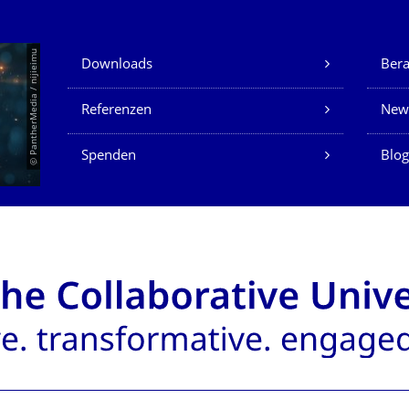
Unsere Dienste
© PantherMedia / nijieimu
Downloads
Ber
Referenzen
New
Spenden
Blog