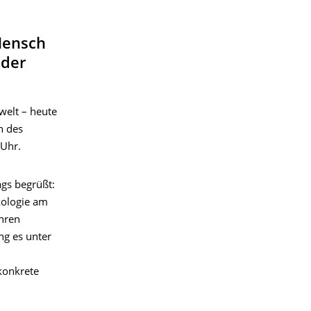
Mensch
 der
elt – heute
n des
 Uhr.
gs begrüßt:
nkologie am
ihren
ng es unter
konkrete