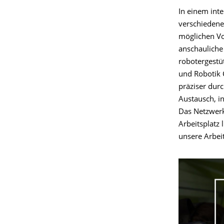
In einem in
verschiedene
möglichen Vo
anschauliche 
robotergestüt
und Robotik 
präziser dur
Austausch, i
Das Netzwerk
Arbeitsplatz 
unsere Arbeit