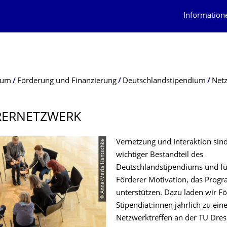
Information
ium
Förderung und Finanzierung
Deutschlandstipendium
Net
ERNETZ­WERK
© Anna-Maria Hantschke
Vernetzung und Interaktion sind
wichtiger Bestandteil des
Deutschlandstipendiums und für
Förderer Motivation, das Prog
unterstützen. Dazu laden wir F
Stipendiat:innen jährlich zu ei
Netzwerktreffen an der TU Dres