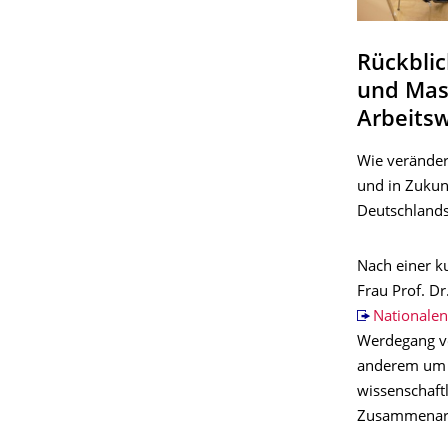
Rückbli
und Mas
Arbeits
Wie veränder
und in Zukun
Deutschland
Nach einer k
Frau Prof. Dr
Nationale
Werdegang vor
anderem um d
wissenschaft
Zusammenarb