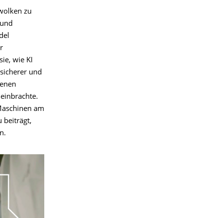
wolken zu
 und
del
r
ie, wie KI
 sicherer und
fenen
 einbrachte.
 Maschinen am
 beiträgt,
n.