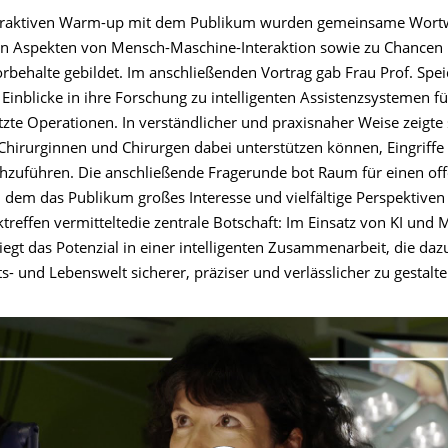
teraktiven Warm-up mit dem Publikum wurden gemeinsame Wort
n Aspekten von Mensch-Maschine-Interaktion sowie zu Chancen
rbehalte gebildet. Im anschließenden Vortrag gab Frau Prof. Spei
Einblicke in ihre Forschung zu intelligenten Assistenzsystemen fü
zte Operationen. In verständlicher und praxisnaher Weise zeigte s
Chirurginnen und Chirurgen dabei unterstützen können, Eingriffe
chzuführen. Die anschließende Fragerunde bot Raum für einen of
n dem das Publikum großes Interesse und vielfältige Perspektiven
treffen vermitteltedie zentrale Botschaft: Im Einsatz von KI und
liegt das Potenzial in einer intelligenten Zusammenarbeit, die dazu
s- und Lebenswelt sicherer, präziser und verlässlicher zu gestalte