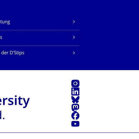
atung
s
 der D'Stips
Instagram
LinkedIn
Bluesky
Mastodon
Facebook
Youtube