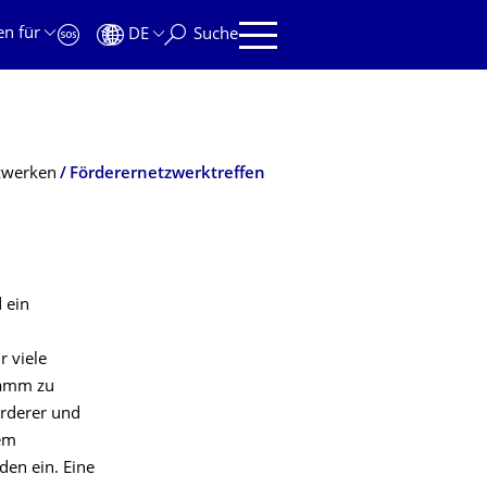
en für
DE
Suche
zwerken
Förderernetzwerktreffen
 ein
 viele
ramm zu
örderer und
nem
den ein. Eine