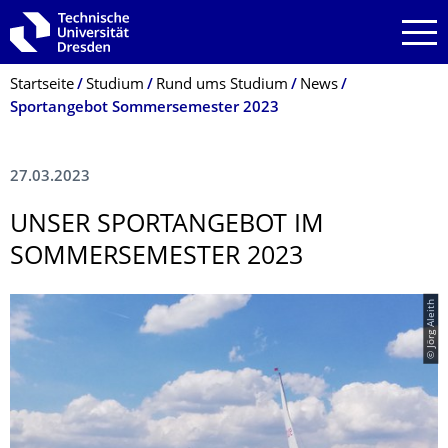
Zur Hauptnavigation springen
Zur Suche springen
Zum Inhalt springen
Breadcrumb-Menü
Startseite
Studium
Rund ums Studium
News
Sportangebot Sommersemester 2023
27.03.2023
UNSER SPORTANGEBOT IM
SOMMERSEMESTER 2023
© Jörg Aleith