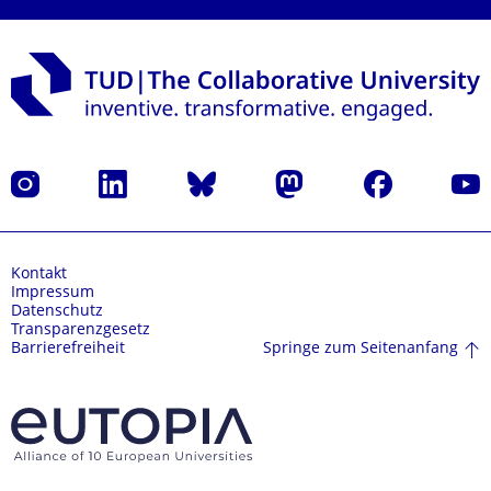
Instagram
LinkedIn
Bluesky
Mastodon
Facebook
Yout
Kontakt
Impressum
Datenschutz
Transparenzgesetz
Springe zum Seitenanfang
Barrierefreiheit