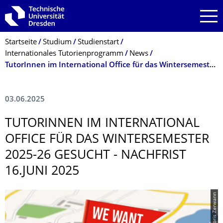
Zur Hauptnavigation springen
Zur Suche springen
Zum Inhalt springen
Breadcrumb-Menü
Startseite
Studium
Studienstart
Internationales Tutorienprogramm
News
TutorInnen im International Office für das Wintersemester 2025-26 gesucht - Nachfrist 16.Juni 2025
03.06.2025
TUTORINNEN IM INTERNATIONAL
OFFICE FÜR DAS WINTERSEMESTER
2025-26 GESUCHT - NACHFRIST
16.JUNI 2025