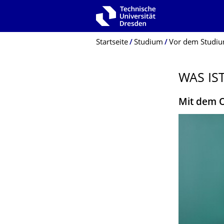
Zur Hauptnavigation springen
Zur Suche springen
Zum Inhalt springen
Breadcrumb-Menü
Startseite
Studium
Vor dem Studi
WAS IS
Mit dem O