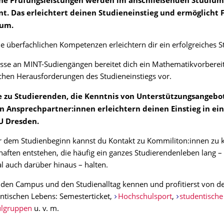
ne Prüfungsleistungen werden im anschließenden Studium
t. Das erleichtert deinen Studieneinstieg und ermöglicht
ium.
 überfachlichen Kompetenzen erleichtern dir ein erfolgreiches 
esse an MINT-Sudiengängen bereitet dich ein Mathematikvorberei
ichen Herausforderungen des Studieneinstiegs vor.
 zu Studierenden, die Kenntnis von Unterstützungsangebo
n Ansprechpartner:innen erleichtern deinen Einstieg in ei
U Dresden.
r dem Studienbeginn kannst du Kontakt zu Kommiliton:innen zu 
aften entstehen, die häufig ein ganzes Studierendenleben lang –
 auch darüber hinaus – halten.
 den Campus und den Studienalltag kennen und profitierst von de
ntischen Lebens: Semesterticket,
Hochschulsport
,
studentische
lgruppen
u. v. m.