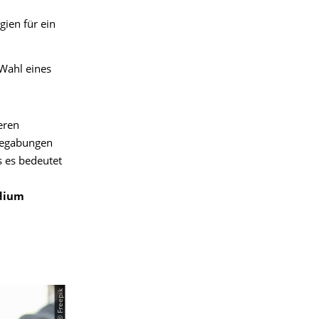
ien für ein
 Wahl eines
eren
 Begabungen
s es bedeutet
udium
© Freepik