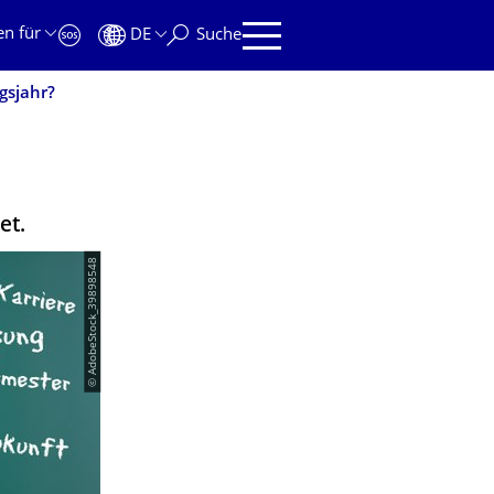
en für
DE
Suche
gsjahr?
tet.
© AdobeStock_39898548