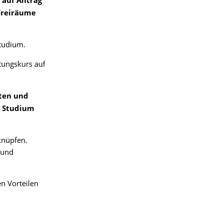
 auf Antrag
 Freiräume
Studium.
tungskurs auf
ten und
n Studium
knüpfen.
 und
n Vorteilen