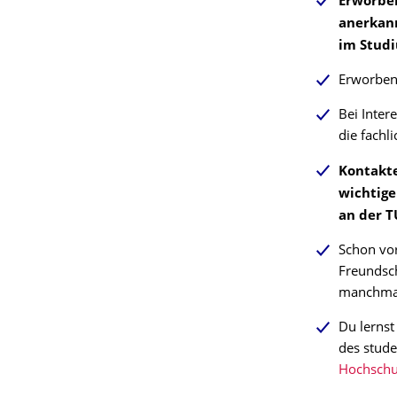
Erworbe
anerkann
im Stud
Erworbene
Bei Inter
die fachl
Kontakte
wichtige
an der T
Schon vo
Freundsch
manchmal
Du lernst
des stude
Hochschu