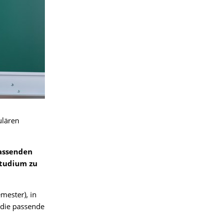
ulären
assenden
Studium zu
mester), in
die passende