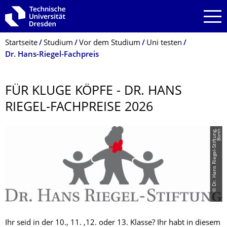
Zur Hauptnavigation springen
Zur Suche springen
Zum Inhalt springen
Breadcrumb-Menü
Startseite
Studium
Vor dem Studium
Uni testen
Dr. Hans-Riegel-Fachpreis
FÜR KLUGE KÖPFE - DR. HANS
RIEGEL-FACHPREISE 2026
©
D
r
.
H
a
n
s
R
i
e
g
e
l
-
S
t
i
f
t
u
n
g,
B
o
n
n
Ihr seid in der 10., 11. ,12. oder 13. Klasse? Ihr habt in diesem