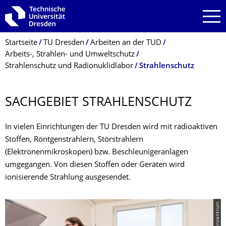
Zur Hauptnavigation springen
Zur Suche springen
Zum Inhalt springen
Breadcrumb-Menü
Startseite
TU Dresden
Arbeiten an der TUD
Arbeits-, Strahlen- und Umweltschutz
Strahlenschutz und Radionuklidlabor
Strahlenschutz
SACHGEBIET STRAHLENSCHUTZ
In vielen Einrichtungen der TU Dresden wird mit radioaktiven
Stoffen, Röntgenstrahlern, Störstrahlern
(Elektronenmikroskopen) bzw. Beschleunigeranlagen
umgegangen. Von diesen Stoffen oder Geräten wird
ionisierende Strahlung ausgesendet.