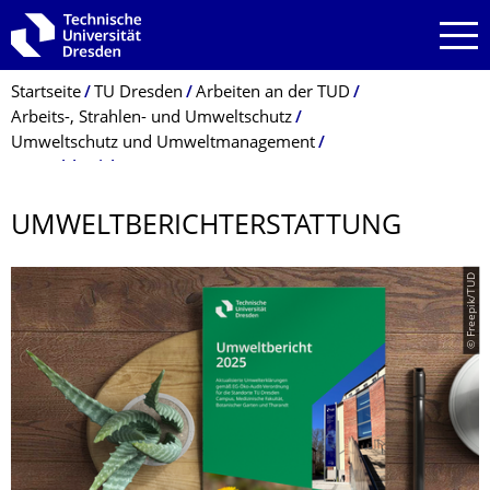
Zur Hauptnavigation springen
Zur Suche springen
Zum Inhalt springen
Breadcrumb-Menü
Startseite
TU Dresden
Arbeiten an der TUD
Arbeits-, Strahlen- und Umweltschutz
Umweltschutz und Umweltmanagement
Umweltberichterstattung
UMWELTBERICHT­ERSTATTUNG
© Freepik/TUD