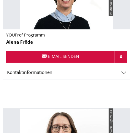
YOUProf Programm
Name
Alena
Fröde
E-MAIL SENDEN
Kontaktinformationen
​ ​
© Sven Ellger/TUD