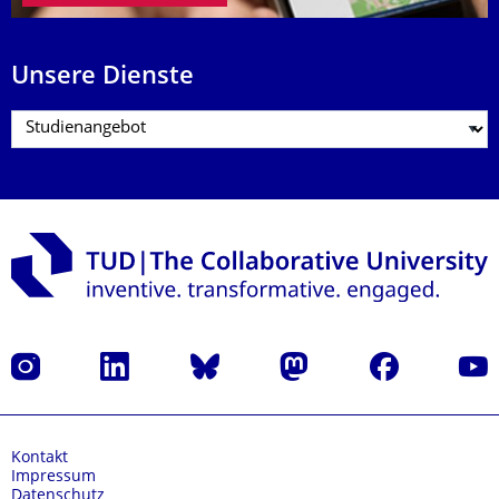
Unsere Dienste
Instagram
LinkedIn
Bluesky
Mastodon
Facebook
Yout
Kontakt
Impressum
Datenschutz