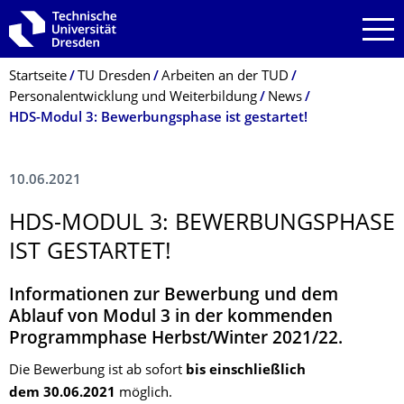
Zur Hauptnavigation springen
Zur Suche springen
Zum Inhalt springen
Breadcrumb-Menü
Startseite
TU Dresden
Arbeiten an der TUD
Personalentwicklung und Weiterbildung
News
HDS-Modul 3: Bewerbungsphase ist gestartet!
10.06.2021
HDS-MODUL 3: BEWERBUNGSPHASE
IST GESTARTET!
Informationen zur Bewerbung und dem
Ablauf von Modul 3 in der kommenden
Programmphase Herbst/Winter 2021/22.
Die Bewerbung ist ab sofort
bis einschließlich
dem 30.06.2021
möglich.