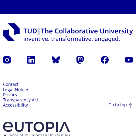
Instagram
LinkedIn
Bluesky
Mastodon
Facebook
YouT
Contact
Legal Notice
Privacy
Transparency Act
Go to top
Accessibility