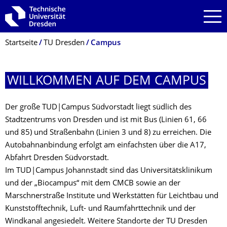
Zur Hauptnavigation springen
Zur Suche springen
Zum Inhalt springen
Breadcrumb-Menü
Startseite
TU Dresden
Campus
WILLKOMMEN AUF DEM CAMPUS
Der große TUD|Campus Südvorstadt liegt südlich des
Stadtzentrums von Dresden und ist mit Bus (Linien 61, 66
und 85) und Straßenbahn (Linien 3 und 8) zu erreichen. Die
Autobahnanbindung erfolgt am einfachsten über die A17,
Abfahrt Dresden Südvorstadt.
Im TUD|Campus Johannstadt sind das Universitätsklinikum
und der „Biocampus“ mit dem CMCB sowie an der
Marschnerstraße Institute und Werkstätten für Leichtbau und
Kunststofftechnik, Luft- und Raumfahrttechnik und der
Windkanal angesiedelt. Weitere Standorte der TU Dresden