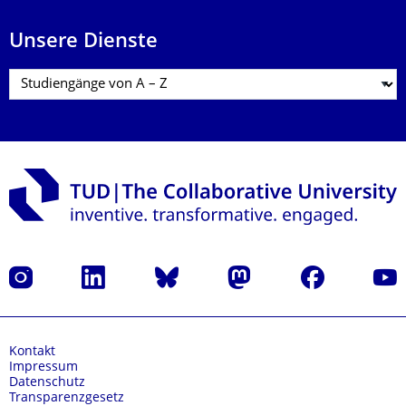
Unsere Dienste
Instagram
LinkedIn
Bluesky
Mastodon
Facebook
Yout
Kontakt
Impressum
Datenschutz
Transparenzgesetz