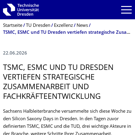
Zur Hauptnavigation springen
Zur Suche springen
Zum Inhalt springen
Breadcrumb-Menü
Startseite
TU Dresden
Exzellenz
News
TSMC, ESMC und TU Dresden vertiefen strategische Zusammenarbeit und Fachkräfteentwicklung
22.06.2026
TSMC, ESMC UND TU DRESDEN
VERTIEFEN STRATEGISCHE
ZUSAMMENARBEIT UND
FACHKRÄFTEENT­WICKLUNG
Sachsens Halbleiterbranche versammelte sich diese Woche zu
den Silicon Saxony Days in Dresden. In den Tagen zuvor
definierten TSMC, ESMC und die TUD, drei wichtige Akteure in
der Branche, weitere Schritte Ihrer Zusammenarbeit.