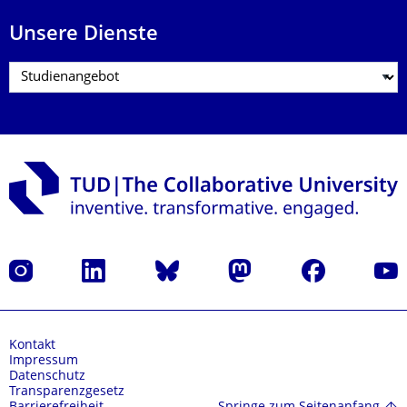
Unsere Dienste
Instagram
LinkedIn
Bluesky
Mastodon
Facebook
Yout
Kontakt
Impressum
Datenschutz
Transparenzgesetz