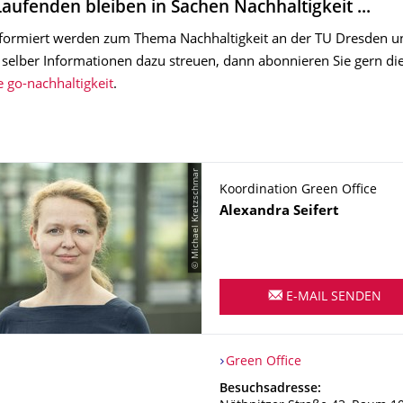
aufenden bleiben in Sachen Nachhaltigkeit ...
nformiert werden zum Thema Nachhaltigkeit an der TU Dresden u
selber Informationen dazu streuen, dann abonnieren Sie gern di
e go-nachhaltigkeit
.
© Michael Kretzschmar
Koordination Green Office
Name
Alexandra
Seifert
E-MAIL SENDEN
Organisationsname
Green Office
Green Office
Adresse
Besuchsadresse: