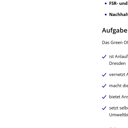
FSR- un
Nachhal
Aufgabe
Das Green Off
ist Anlau
Dresden
vernetzt 
macht die
bietet A
setzt sel
Umweltbi