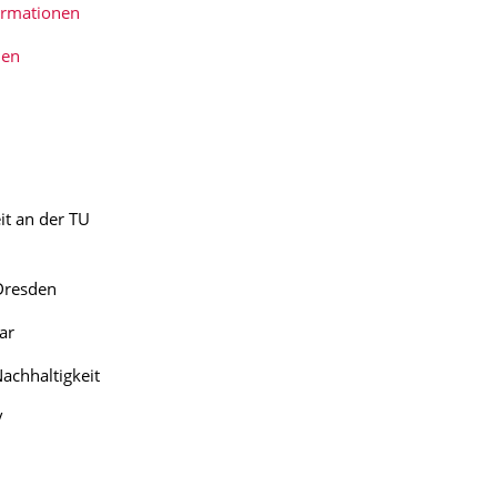
ormationen
nen
it an der TU
 Dresden
ar
achhaltigkeit
/