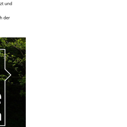
tzt und
h der