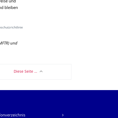
weise und
nd bleiben
schutzrichtlinie
BMFTR) und
Diese Seite …
fonverzeichnis