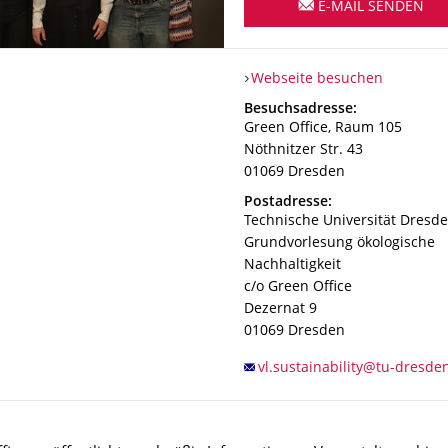
E-MAIL SENDEN
Webseite besuchen
Adresse
Besuchsadresse:
Green Office, Raum 105
Nöthnitzer Str. 43
01069
Dresden
Adresse
Postadresse:
Technische Universität Dresd
Grundvorlesung ökologische
Nachhaltigkeit
c/o Green Office
Dezernat 9
01069
Dresden