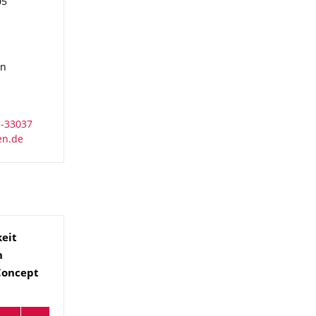
05
en
keit
n
Concept