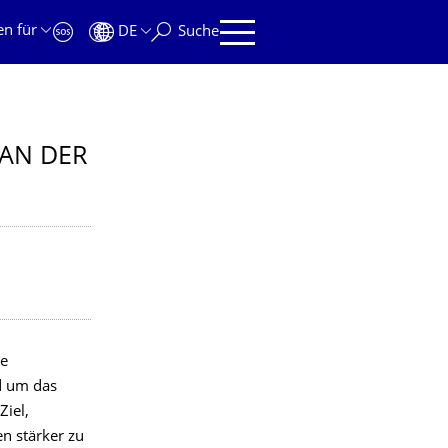
en für
DE
Suche
 AN DER
le
nd um das
Ziel,
n stärker zu