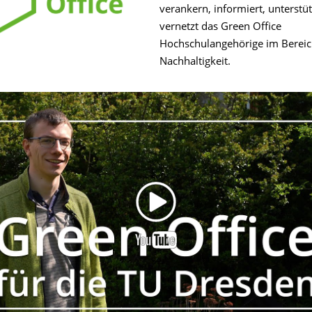
verankern, informiert, unterstü
vernetzt das Green Office
Hochschulangehörige im Bereic
Nachhaltigkeit.