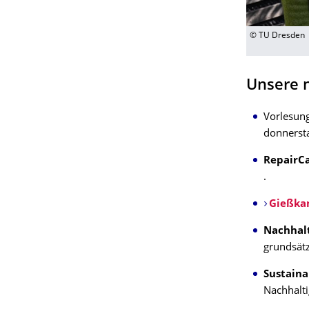
© TU Dresden
Unsere 
Vorlesun
donnersta
RepairC
.
Gießka
Nachhalt
grundsätz
Sustaina
Nachhalti