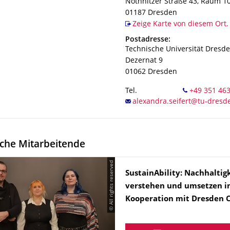
Nöthnitzer Straße 43, Raum 1
01187
Dresden
Zeige Karte von diesem Ort.
Adresse
Postadresse:
Technische Universität Dresd
Dezernat 9
01062
Dresden
Tel.
che Mitarbeitende
© All rights reserved
Name
SustainAbility: Nachhaltig
verstehen und umsetzen i
Kooperation mit Dresden 