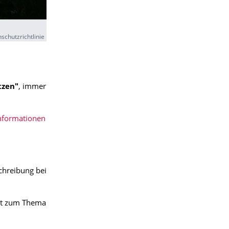
schutzrichtlinie
tzen"
, immer
nformationen
chreibung bei
at zum Thema