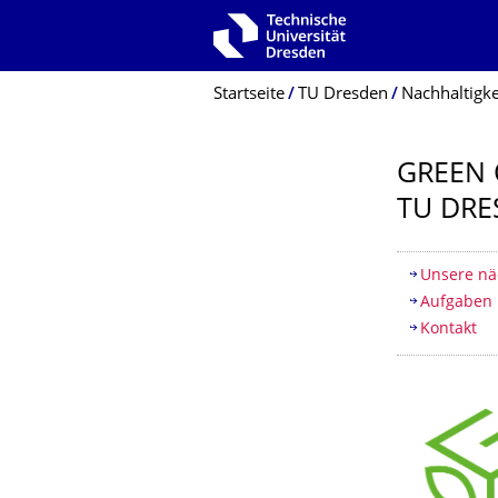
Zur Hauptnavigation springen
Zur Suche springen
Zum Inhalt springen
Breadcrumb-Menü
Startseite
TU Dresden
Nachhaltigke
GREEN 
TU DRE
Inhaltsv
Unsere nä
Aufgaben
Kontakt