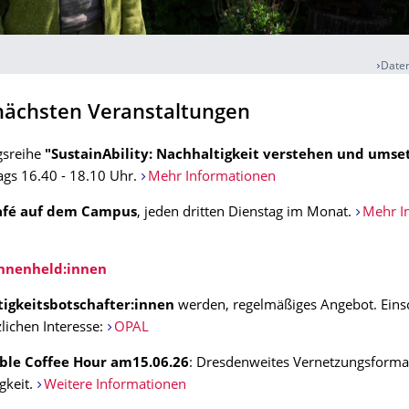
Daten
nächsten Veranstaltungen
gsreihe
"SustainAbility: Nachhaltigkeit verstehen und umse
gs 16.40 - 18.10 Uhr.
Mehr Informationen
afé auf dem Campus
, jeden dritten Dienstag im Monat.
Mehr I
nnenheld:innen
igkeitsbotschafter:innen
werden, regelmäßiges Angebot. Eins
lichen Interesse:
OPAL
ble Coffee Hour am15.06.26
: Dresdenweites Vernetzungsform
gkeit.
Weitere Informationen