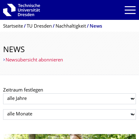
Zur Hauptnavigation springen
Zur Suche springen
Zum Inhalt springen
Breadcrumb-Menü
Startseite
TU Dresden
Nachhaltigkeit
News
NEWS
Newsübersicht abonnieren
Zeitraum festlegen
Jahr auswählen
Monat auswählen