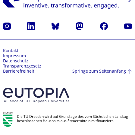
Instagram
LinkedIn
Bluesky
Mastodon
Facebook
Yout
Kontakt
Impressum
Datenschutz
Transparenzgesetz
Springe zum Seitenanfang
Barrierefreiheit
Die TU Dresden wird auf Grundlage des vom Sächsischen Landtag
beschlossenen Haushalts aus Steuermitteln mitfinanziert.