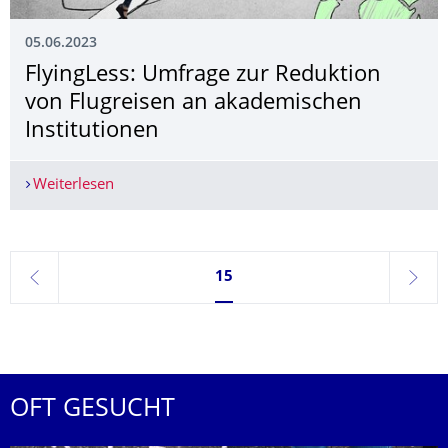
05.06.2023
FlyingLess: Umfrage zur Reduktion
von Flugreisen an akademischen
Institutionen
Weiterlesen
FlyingLess: Umfrage zur Reduktion von Flugreis
Seite 15, aktuell ausgewählt
15
zurück
weite
OFT GESUCHT