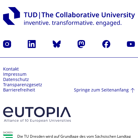
Instagram
LinkedIn
Bluesky
Mastodon
Facebook
Yout
Kontakt
Impressum
Datenschutz
Transparenzgesetz
Springe zum Seitenanfang
Barrierefreiheit
Die TU Dresden wird auf Grundlage des vom Sächsischen Landtag