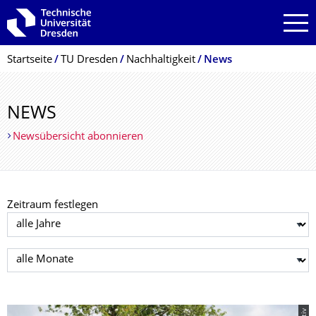
Zur Hauptnavigation springen
Zur Suche springen
Zum Inhalt springen
Breadcrumb-Menü
Startseite
TU Dresden
Nachhaltigkeit
News
NEWS
Newsübersicht abonnieren
Zeitraum festlegen
Jahr auswählen
Monat auswählen