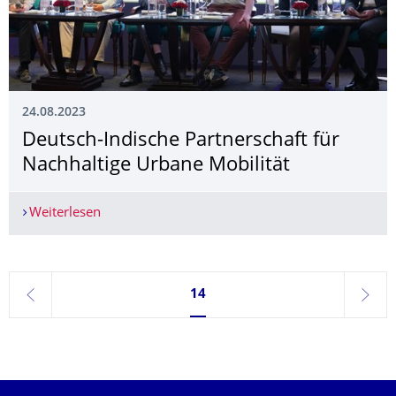
24.08.2023
Deutsch-Indische Partnerschaft für
Nachhaltige Urbane Mobilität
Weiterlesen
Deutsch-Indische Partnerschaft für Nachhaltige 
Seite 14, aktuell ausgewählt
14
zurück
weite