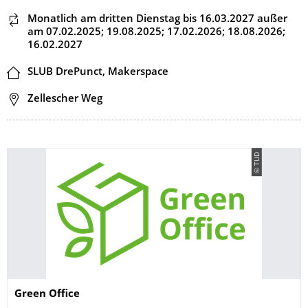
Dieser Termin wiederholt sich
Monatlich am dritten Dienstag
bis 16.03.2027
außer
am 07.02.2025; 19.08.2025; 17.02.2026; 18.08.2026;
16.02.2027
Ort
SLUB DrePunct, Makerspace
Adresse
Zellescher Weg
© TUD
Name
Green Office