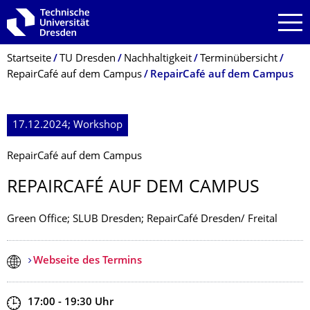
Zur Hauptnavigation springen
Zur Suche springen
Zum Inhalt springen
Breadcrumb-Menü
Startseite
TU Dresden
Nachhaltigkeit
Terminübersicht
RepairCafé auf dem Campus
RepairCafé auf dem Campus
17.12.2024; Workshop
RepairCafé auf dem Campus
REPAIRCAFÉ AUF DEM CAMPUS
Green Office; SLUB Dresden; RepairCafé Dresden/ Freital
Webseite des Termins
Zeit
17:00 - 19:30
Uhr