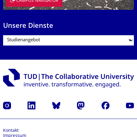
CAMPUS NAVIGATOR
Unsere Dienste
Instagram
LinkedIn
Bluesky
Mastodon
Facebook
Yout
Kontakt
Impressum