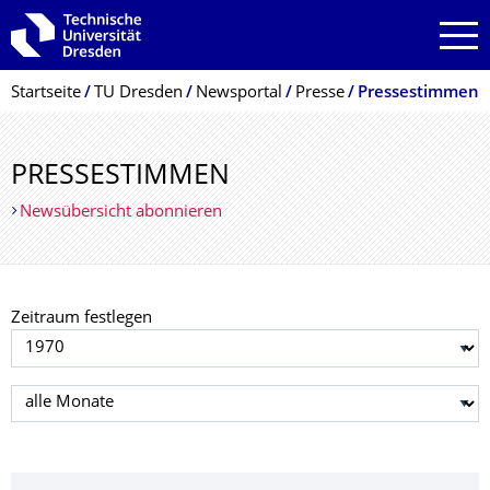
Zur Hauptnavigation springen
Zur Suche springen
Zum Inhalt springen
Breadcrumb-Menü
Startseite
TU Dresden
Newsportal
Presse
Pressestimmen
PRESSESTIMMEN
Newsübersicht abonnieren
Zeitraum festlegen
Jahr auswählen
Monat auswählen