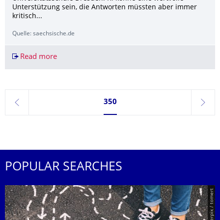
Unterstützung sein, die Antworten müssten aber immer
kritisch...
Quelle: saechsische.de
Read more
KI in Dresden: So gehen die Schulen in Dresden 
Currently on page 350
350
previous
next
POPULAR SEARCHES
© Smarterpix / tomert