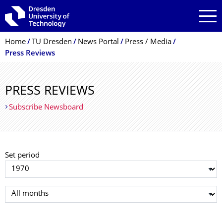
Skip to main navigation
Skip to search
Skip to content
Breadcrumb Menu
Home
TU Dresden
News Portal
Press / Media
Press Reviews
PRESS REVIEWS
Subscribe Newsboard
Set period
Select year
Select month