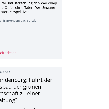
alitarismusforschung den Workshop
ine Opfer ohne Täter. Der Umgang
Täter-Perspektiven,...
le: frankenberg-sachsen.de
lmente con circuiti
eiterlesen
23.09.2024 - Workshop
9.2024
andenburg: Führt der
sbau der grünen
rtschaft zu einer
altung?