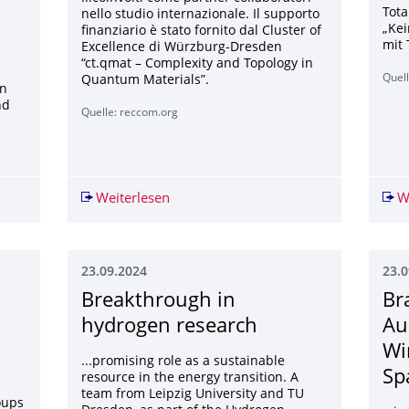
Tot
nello studio internazionale. Il supporto
„Ke
finanziario è stato fornito dal Cluster of
mit 
Excellence di Würzburg-Dresden
“ct.qmat – Complexity and Topology in
Quel
Quantum Materials”.
en
nd
Quelle: reccom.org
e – Ein fantastisches Kunstprojekt im Schauwerk Sindelfingen
Weiterlesen
Gravità quantistica testata sperimenta
W
23.09.2024
23.0
Breakthrough in
Br
hydrogen research
Au
Wi
...promising role as a sustainable
Sp
resource in the energy transition. A
team from Leipzig University and TU
oups