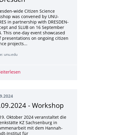
 Dresden
resden-wide Citizen Science
kshop was convened by UNU-
RES in partnership with DRESDEN-
cept and SLUB on 16 September
. This one-day event showcased
f presentations on ongoing citizen
nce projects...
e: unu.edu
2024
eiterlesen
Elevating Citizen Science in Dresden
9.2024
.09.2024 - Workshop
9. Oktober 2024 veranstaltet die
enkstätte KZ Sachsenburg in
ammenarbeit mit dem Hannah-
dt-Institut für