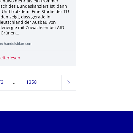
rgendwo mehr als ein frommer
sch des Bundeskanzlers ist, dann
. Und trotzdem: Eine Studie der TU
den zeigt, dass gerade in
deutschland der Ausbau von
denergie mit Zuwächsen bei AfD
Grünen...
e: handelsblatt.com
eiterlesen
Brandenburg: Führt der Ausbau der grünen Wirtschaft z
73
1358
weiter