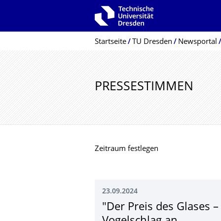
Zur Hauptnavigation springen
Zur Suche springen
Zum Inhalt springen
Breadcrumb-Menü
Startseite
TU Dresden
Newsportal
PRESSESTIMMEN
Zeitraum festlegen
23.09.2024
"Der Preis des Glases –