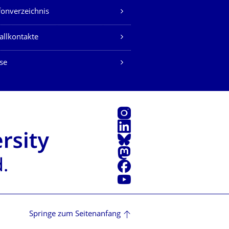
fonverzeichnis
allkontakte
se
Instagram
LinkedIn
Bluesky
Mastodon
Facebook
Youtube
Springe zum Seitenanfang