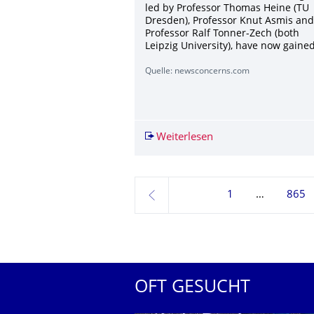
led by Professor Thomas Heine (TU
Dresden), Professor Knut Asmis and
Professor Ralf Tonner-Zech (both
Leipzig University), have now gained
Quelle: newsconcerns.com
Weiterlesen
Breakthrough in hyd
1
865
zurück
OFT GESUCHT