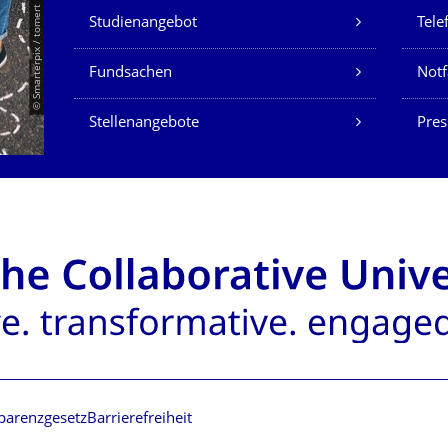
Unsere Dienste
© Smarterpix / tomert
Studienangebot
Tele
Fundsachen
Notf
Stellenangebote
Pres
parenzgesetz
Barrierefreiheit