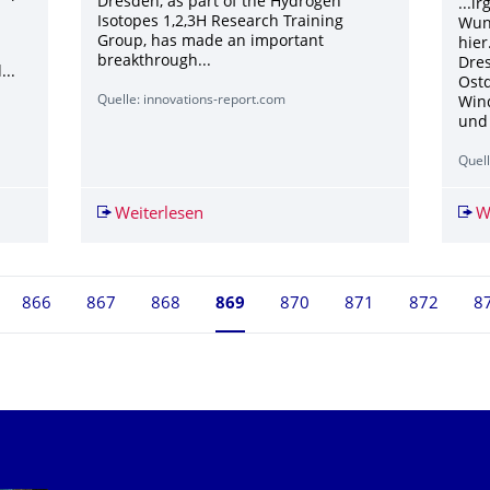
Dresden, as part of the Hydrogen
...i
Isotopes 1,2,3H Research Training
Wun
Group, has made an important
hier
breakthrough...
Dres
...
Ost
Quelle: innovations-report.com
Win
und 
Quell
rogen research | ScienceDaily
Weiterlesen
Breakthrough in hydrogen research
W
866
867
868
Seite 869, aktuell ausgewählt
869
870
871
872
8