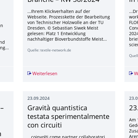
Branche – KW 38/2024
in
...Ihrem Klickverhalten auf der
...D
Webseite. Prozesskette der Bearbeitung
wor
von Technischer Holzwolle an der TU
FLO
en
Dresden. © Sebastian Siwek Meist
Con
gelesen: Platz 1 Entwicklung
2024
nachhaltiger Bioverbundstoffe Meist...
brie
und
scie
ng...
Quelle: textile-network.de
Quell
s – Vogelschlag an Glasfassaden"
Weiterlesen
Rückblick unserer Branche – KW 38/
W
23.09.2024
23.0
 –
Gravità quantistica
23
testata sperimentalmente
Am 1
con circuiti
Ged
Zus
n
Aren
...coinvolti come partner collaboratori