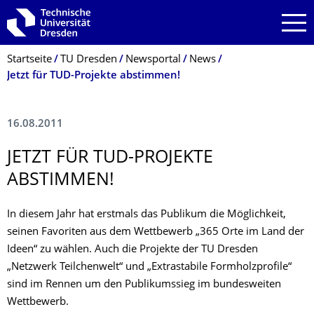
Zur Hauptnavigation springen
Zur Suche springen
Zum Inhalt springen
Breadcrumb-Menü
Startseite
TU Dresden
Newsportal
News
Jetzt für TUD-Projekte abstimmen!
16.08.2011
JETZT FÜR TUD-PROJEKTE
ABSTIMMEN!
In diesem Jahr hat erstmals das Publikum die Möglichkeit,
seinen Favoriten aus dem Wettbewerb „365 Orte im Land der
Ideen“ zu wählen. Auch die Projekte der TU Dresden
„Netzwerk Teilchenwelt“ und „Extrastabile Formholzprofile“
sind im Rennen um den Publikumssieg im bundesweiten
Wettbewerb.