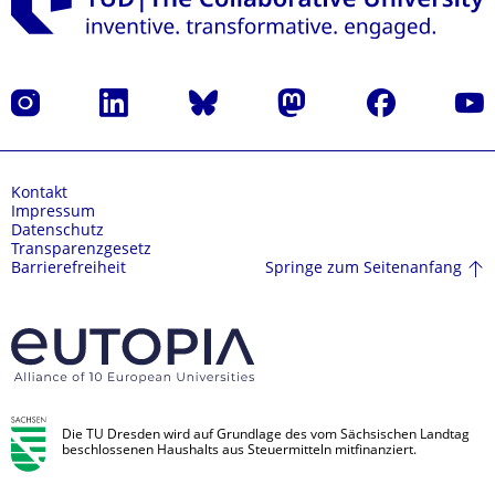
Instagram
LinkedIn
Bluesky
Mastodon
Facebook
Yout
Kontakt
Impressum
Datenschutz
Transparenzgesetz
Springe zum Seitenanfang
Barrierefreiheit
Die TU Dresden wird auf Grundlage des vom Sächsischen Landtag
beschlossenen Haushalts aus Steuermitteln mitfinanziert.